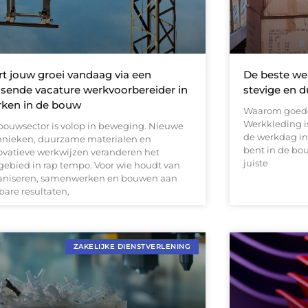
rt jouw groei vandaag via een
De beste we
sende vacature werkvoorbereider in
stevige en 
ken in de bouw
Waarom goede
Werkkleding i
bouwsector is volop in beweging. Nieuwe
de werkdag in 
hnieken, duurzame materialen en
bent in de bou
ovatieve werkwijzen veranderen het
juiste
gebied in rap tempo. Voor wie houdt van
aniseren, samenwerken en bouwen aan
bare resultaten,
ZAKELIJKE DIENSTVERLENING