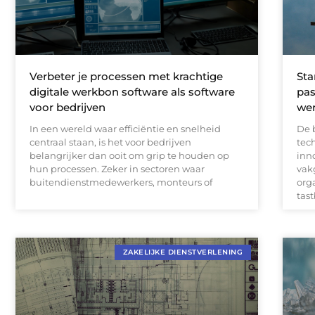
Verbeter je processen met krachtige
Sta
digitale werkbon software als software
pas
voor bedrijven
wer
In een wereld waar efficiëntie en snelheid
De 
centraal staan, is het voor bedrijven
tec
belangrijker dan ooit om grip te houden op
inn
hun processen. Zeker in sectoren waar
vak
buitendienstmedewerkers, monteurs of
org
tast
ZAKELIJKE DIENSTVERLENING