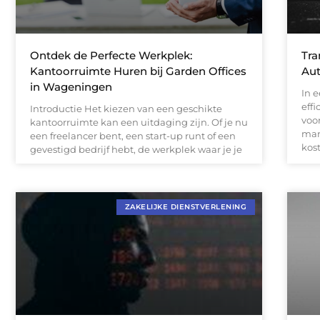
Ontdek de Perfecte Werkplek:
Tra
Kantoorruimte Huren bij Garden Offices
Aut
in Wageningen
In 
effi
Introductie Het kiezen van een geschikte
voo
kantoorruimte kan een uitdaging zijn. Of je nu
man
een freelancer bent, een start-up runt of een
kost
gevestigd bedrijf hebt, de werkplek waar je je
ZAKELIJKE DIENSTVERLENING