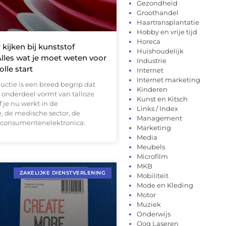
Gezondheid
Groothandel
Haartransplantatie
Hobby en vrije tijd
Horeca
kijken bij kunststof
Huishoudelijk
lles wat je moet weten voor
Industrie
lle start
Internet
Internet marketing
uctie is een breed begrip dat
Kinderen
 onderdeel vormt van talloze
Kunst en Kitsch
f je nu werkt in de
Links / Index
, de medische sector, de
Management
 consumentenelektronica:
Marketing
Media
Meubels
Microfilm
MKB
ZAKELIJKE DIENSTVERLENING
Mobiliteit
Mode en Kleding
Motor
Muziek
Onderwijs
Oog Laseren