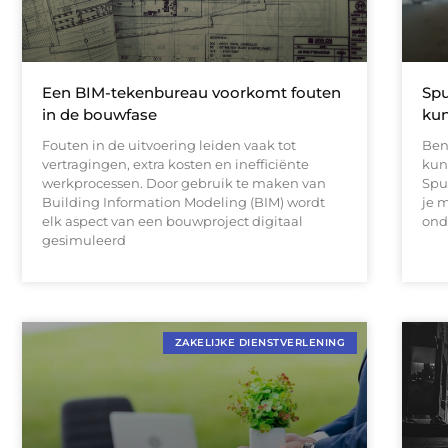
Een BIM-tekenbureau voorkomt fouten
Spu
in de bouwfase
kun
Fouten in de uitvoering leiden vaak tot
Ben
vertragingen, extra kosten en inefficiënte
kun
werkprocessen. Door gebruik te maken van
Spu
Building Information Modeling (BIM) wordt
je m
elk aspect van een bouwproject digitaal
ond
gesimuleerd
ZAKELIJKE DIENSTVERLENING