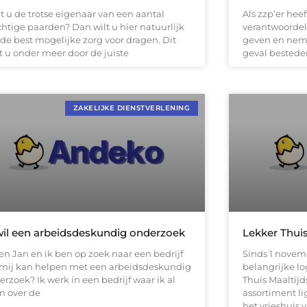
t u de trotse eigenaar van een aantal
Als zzp’er heef
chtige paarden? Dan wilt u hier natuurlijk
verantwoordeli
 de best mogelijke zorg voor dragen. Dit
geven en neme
t u onder meer door de juiste
geval bestede
ZAKELIJKE DIENSTVERLENING
wil een arbeidsdeskundig onderzoek
Lekker Thuis
ben Jan en ik ben op zoek naar een bedrijf
Sinds 1 novem
 mij kan helpen met een arbeidsdeskundig
belangrijke lo
rzoek? Ik werk in een bedrijf waar ik al
Thuis Maaltijd
en over de
assortiment li
het vrieshuis 