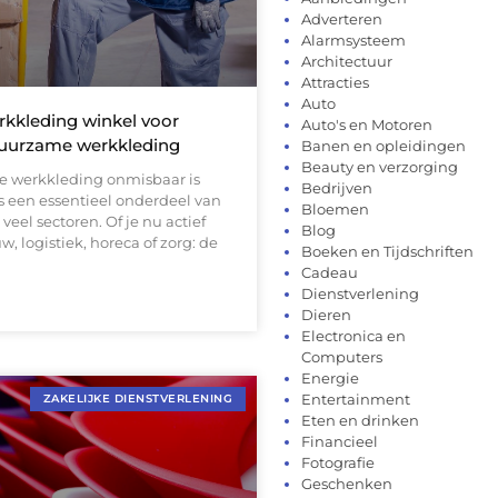
Adverteren
Alarmsysteem
Architectuur
Attracties
Auto
rkkleding winkel voor
Auto's en Motoren
duurzame werkkleding
Banen en opleidingen
Beauty en verzorging
 werkkleding onmisbaar is
Bedrijven
s een essentieel onderdeel van
Bloemen
veel sectoren. Of je nu actief
Blog
w, logistiek, horeca of zorg: de
Boeken en Tijdschriften
Cadeau
Dienstverlening
Dieren
Electronica en
Computers
Energie
Entertainment
ZAKELIJKE DIENSTVERLENING
Eten en drinken
Financieel
Fotografie
Geschenken