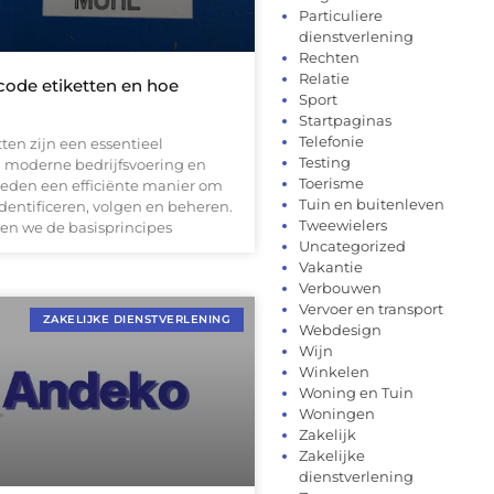
Particuliere
dienstverlening
Rechten
Relatie
code etiketten en hoe
Sport
Startpaginas
Telefonie
ten zijn een essentieel
Testing
 moderne bedrijfsvoering en
Toerisme
bieden een efficiënte manier om
Tuin en buitenleven
dentificeren, volgen en beheren.
Tweewielers
llen we de basisprincipes
Uncategorized
Vakantie
Verbouwen
Vervoer en transport
ZAKELIJKE DIENSTVERLENING
Webdesign
Wijn
Winkelen
Woning en Tuin
Woningen
Zakelijk
Zakelijke
dienstverlening