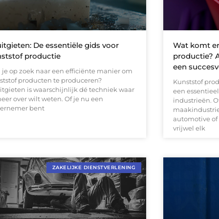
itgieten: De essentiële gids voor
Wat komt er 
ststof productie
productie? A
een succesvo
 je op zoek naar een efficiënte manier om
ststof producten te produceren?
Kunststof prod
itgieten is waarschijnlijk dé techniek waar
een essentieel
eer over wilt weten. Of je nu een
industrieën. O
ernemer bent
maakindustrie
automotive of
vrijwel elk
ZAKELIJKE DIENSTVERLENING