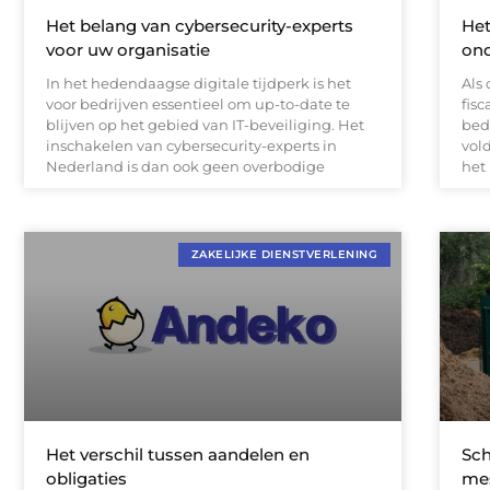
Het belang van cybersecurity-experts
Het
voor uw organisatie
ond
In het hedendaagse digitale tijdperk is het
Als
voor bedrijven essentieel om up-to-date te
fisc
blijven op het gebied van IT-beveiliging. Het
bedr
inschakelen van cybersecurity-experts in
vol
Nederland is dan ook geen overbodige
het
ZAKELIJKE DIENSTVERLENING
Het verschil tussen aandelen en
Sch
obligaties
me