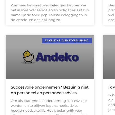
Wanneer het gaat over beleggen hebben we
Ben
het al snel over aandelen en obligaties. Dit zijn
pra
namelijk de twee populairste beleggingen in
wel
de wereld, en dat is al lang zo.
doe
ZAKELIJKE DIENSTVERLENING
Succesvolle ondernemen? Bezuinig niet
Ik 
op personeel en personeelsadvies
Ik 
die
Om als (startende) onderneming succesvol te
onde
worden en te blijven is personeelsadvies
jar
hoogst noodzakelijk. Het is belangrijk voor