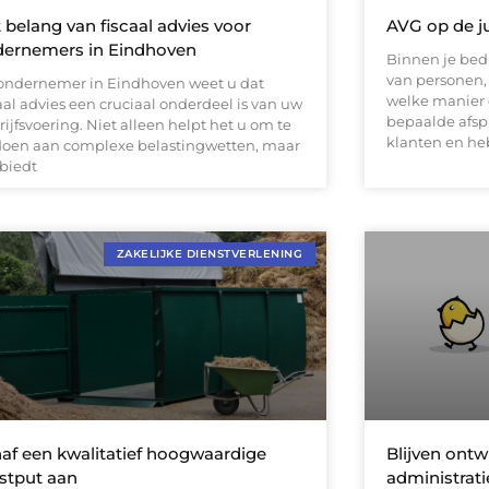
 belang van fiscaal advies voor
AVG op de j
ernemers in Eindhoven
Binnen je bedr
van personen,
 ondernemer in Eindhoven weet u dat
welke manier 
aal advies een cruciaal onderdeel is van uw
bepaalde afs
ijfsvoering. Niet alleen helpt het u om te
klanten en he
doen aan complexe belastingwetten, maar
 biedt
ZAKELIJKE DIENSTVERLENING
af een kwalitatief hoogwaardige
Blijven ontw
stput aan
administrati