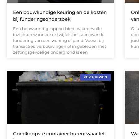
Een bouwkundige keuring en de kosten
Onl
bij funderingsonderzoek
van
Een bouwkundig rapport biedt waardevolle
Of u
inzichten wanneer er twijfels bestaan over de
opr
fundering van een woning of pand. Vooral bij
juis
transacties, verbouwingen of in gebieden met
kun
zettingsgevoelige ondergrond is een
VERBOUWEN
Goedkoopste container huren: waar let
Wat