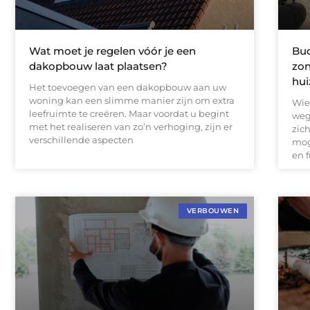
Wat moet je regelen vóór je een
Bud
dakopbouw laat plaatsen?
zon
hui
Het toevoegen van een dakopbouw aan uw
woning kan een slimme manier zijn om extra
Wie 
leefruimte te creëren. Maar voordat u begint
weg
met het realiseren van zo’n verhoging, zijn er
zic
verschillende aspecten
mog
en f
VERBOUWEN