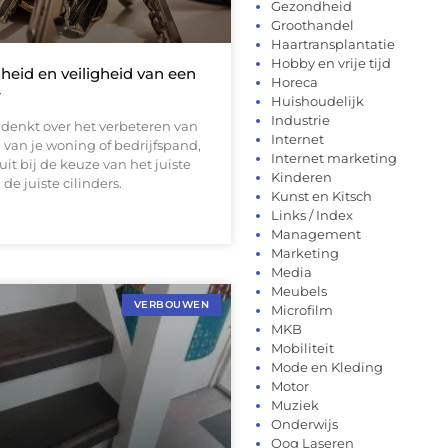
Gezondheid
Groothandel
Haartransplantatie
Hobby en vrije tijd
gheid en veiligheid van een
Horeca
r
Huishoudelijk
Industrie
denkt over het verbeteren van
Internet
 van je woning of bedrijfspand,
Internet marketing
uit bij de keuze van het juiste
Kinderen
de juiste cilinders.
Kunst en Kitsch
Links / Index
Management
Marketing
Media
Meubels
VERBOUWEN
Microfilm
MKB
Mobiliteit
Mode en Kleding
Motor
Muziek
Onderwijs
Oog Laseren