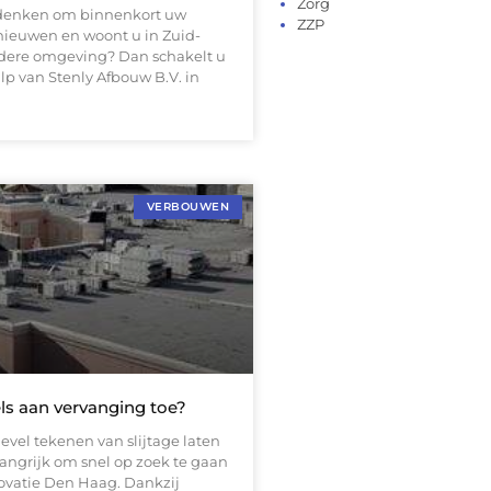
Zorg
e denken om binnenkort uw
ZZP
nieuwen en woont u in Zuid-
rdere omgeving? Dan schakelt u
lp van Stenly Afbouw B.V. in
VERBOUWEN
ls aan vervanging toe?
vel tekenen van slijtage laten
elangrijk om snel op zoek te gaan
ovatie Den Haag. Dankzij