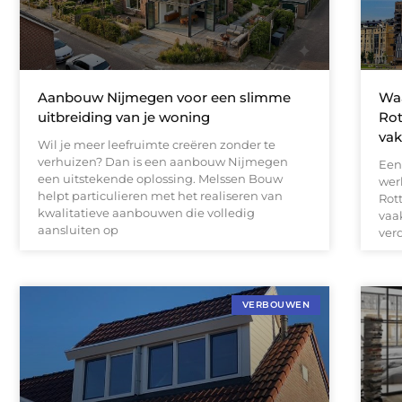
Aanbouw Nijmegen voor een slimme
Waa
uitbreiding van je woning
Rot
va
Wil je meer leefruimte creëren zonder te
verhuizen? Dan is een aanbouw Nijmegen
Een
een uitstekende oplossing. Melssen Bouw
wer
helpt particulieren met het realiseren van
Rot
kwalitatieve aanbouwen die volledig
vaak
aansluiten op
ver
VERBOUWEN