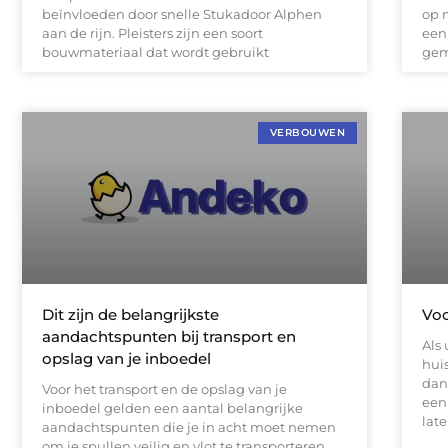
beïnvloeden door snelle Stukadoor Alphen
op 
aan de rijn. Pleisters zijn een soort
een
bouwmateriaal dat wordt gebruikt
gem
VERBOUWEN
Dit zijn de belangrijkste
Voo
aandachtspunten bij transport en
Als
opslag van je inboedel
hui
dan
Voor het transport en de opslag van je
een 
inboedel gelden een aantal belangrijke
lat
aandachtspunten die je in acht moet nemen
om je spullen veilig en vlot te transporteren.