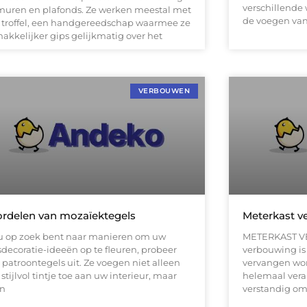
verschillend
muren en plafonds. Ze werken meestal met
de voegen van
 troffel, een handgereedschap waarmee ze
akkelijker gips gelijkmatig over het
VERBOUWEN
rdelen van mozaïektegels
Meterkast v
 u op zoek bent naar manieren om uw
METERKAST VE
sdecoratie-ideeën op te fleuren, probeer
verbouwing is
 patroontegels uit. Ze voegen niet alleen
vervangen wor
stijlvol tintje toe aan uw interieur, maar
helemaal vera
en
verstandig om