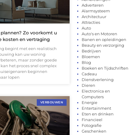
Adverteren
Alarmsysteem
Architectuur
Attracties
Auto
 plannen? Zo voorkomt u
Auto's en Motoren
 kosten en vertraging
Banen en opleidingen
Beauty en verzorging
g begint met een realistisch
Bedrijven
bouwing kan uw woning
Bloemen
erbeteren, maar zonder goede
Blog
 kan het proces snel complex
Boeken en Tijdschriften
huiseigenaren beginnen
Cadeau
maar lopen
Dienstverlening
Dieren
Electronica en
Computers
Energie
VERBOUWEN
Entertainment
Eten en drinken
Financieel
Fotografie
Geschenken