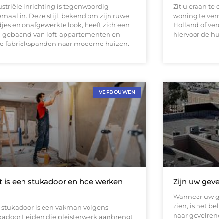
ustriële inrichting is tegenwoordig
Zit u eraan t
emaal in. Deze stijl, bekend om zijn ruwe
woning te ver
djes en onafgewerkte look, heeft zich een
Holland of ve
 gebaand van loft-appartementen en
hiervoor de hu
e fabriekspanden naar moderne huizen.
VERBOUWEN
 is een stukadoor en hoe werken
Zijn uw geve
Wanneer uw ge
zien, is het b
 stukadoor is een vakman volgens
naar gevelren
kadoor Leiden die pleisterwerk aanbrengt