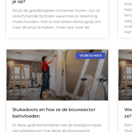
je op?
Ind
hel
Als je de goedkoopste container huren, zijn er
ran
verschillende factoren waarmee je rekening
weg
moet houden. Het is niet alleen belangrijk om
oud
naar de prijs te kijken, maar ook naar de
Het
VERBOUWEN
Stukadoors en hoe ze de bouwsector
Wat
beïnvloeden
ze?
In deze gids behandelen we de basisprincipes
Een
van pleisters en hoe deze de bouwsector
Stu