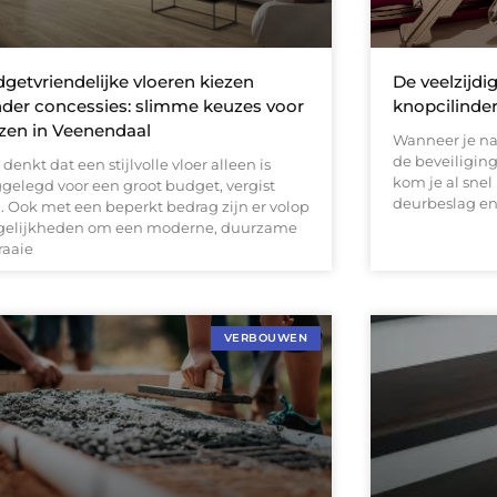
getvriendelijke vloeren kiezen
De veelzijdi
der concessies: slimme keuzes voor
knopcilinde
zen in Veenendaal
Wanneer je na
de beveiliging
denkt dat een stijlvolle vloer alleen is
kom je al snel 
gelegd voor een groot budget, vergist
deurbeslag en 
h. Ook met een beperkt bedrag zijn er volop
elijkheden om een moderne, duurzame
raaie
VERBOUWEN