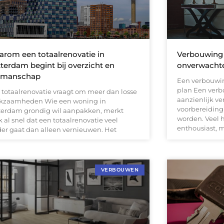
rom een totaalrenovatie in
Verbouwing
terdam begint bij overzicht en
onverwachte
kmanschap
Een verbouwin
plan Een ver
 totaalrenovatie vraagt om meer dan losse
aanzienlijk v
kzaamheden Wie een woning in
voorbereiding
terdam grondig wil aanpakken, merkt
worden. Veel 
 al snel dat een totaalrenovatie veel
enthousiast, 
der gaat dan alleen vernieuwen. Het
VERBOUWEN