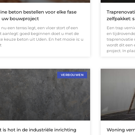
ine beton bestellen voor elke fase
Traprenovat
 uw bouwproject
zelfpakket: 
 nu een terras legt, een vloer stort of een
Een trap verni
it aanlegt: goed beginnen doet u met de
en tijdrovend
te keuze beton uit Uden. En het mooie is: u
traprenovatie
t
wordt dit een
project. In pla
VERBOUWEN
 is hot in de industriële inrichting
Woning vern