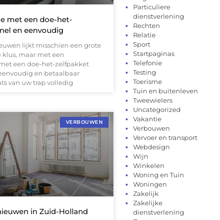
Particuliere
dienstverlening
ie met een doe-het-
Rechten
snel en eenvoudig
Relatie
Sport
euwen lijkt misschien een grote
Startpaginas
e klus, maar met een
Telefonie
 met een doe-het-zelfpakket
Testing
 eenvoudig en betaalbaar
Toerisme
ats van uw trap volledig
Tuin en buitenleven
Tweewielers
Uncategorized
Vakantie
VERBOUWEN
Verbouwen
Vervoer en transport
Webdesign
Wijn
Winkelen
Woning en Tuin
Woningen
Zakelijk
Zakelijke
ieuwen in Zuid-Holland
dienstverlening