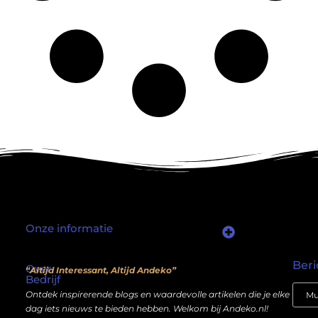
Onze informatie
Waarom mensen nog steeds “linkjes kopen” (en wat jij daarover moet weten)
Wat als je website geen kostenpost is, maar een inkomstenbron?
Beri
Over
“Altijd Interessant, Altijd Andeko”
Bedrijf
Ontdek inspirerende blogs en waardevolle artikelen die je elke
dag iets nieuws te bieden hebben. Welkom bij Andeko.nl!