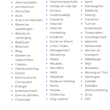
Haartransplantatie
Sport
Alarmsysteem
Hobby en vrije tijd
Startpaginas
Architectuur
Horeca
Telefonie
Attracties
Huishoudelijk
Testing
Auto
Industrie
Toerisme
Auto's en Motoren
Internet
Tuin en
Banen en
Internet
buitenleven
opleidingen
marketing
Tweewielers
Beauty en
Kinderen
Uncategorized
verzorging
Kunst en Kitsch
Vakantie
Bedrijven
Links / Index
Verbouwen
Bloemen
Management
Vervoer en
Blog
Marketing
transport
Boeken en
Media
Webdesign
Tijdschriften
Meubels
Wijn
Cadeau
Microfilm
Winkelen
Dienstverlening
MKB
Woning en Tuin
Dieren
Mobiliteit
Woningen
Electronica en
Mode en Kleding
Zakelijk
Computers
Motor
Zakelijke
Energie
Muziek
dienstverlening
Entertainment
Onderwijs
Zorg
Eten en drinken
Oog Laseren
ZZP
Financieel