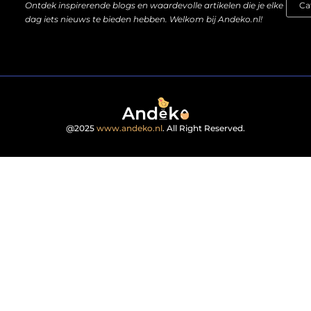
Ontdek inspirerende blogs en waardevolle artikelen die je elke
dag iets nieuws te bieden hebben. Welkom bij Andeko.nl!
@2025
www.andeko.nl
. All Right Reserved.