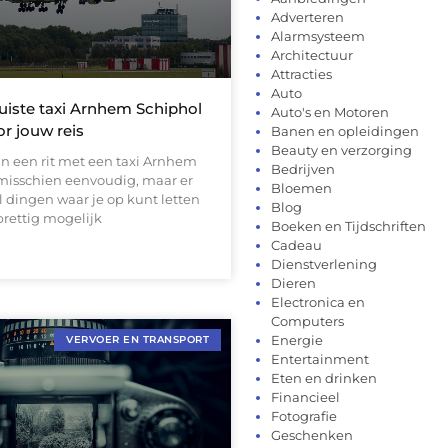
Adverteren
Alarmsysteem
Architectuur
Attracties
Auto
uiste taxi Arnhem Schiphol
Auto's en Motoren
or jouw reis
Banen en opleidingen
Beauty en verzorging
n een rit met een taxi Arnhem
Bedrijven
 misschien eenvoudig, maar er
Bloemen
l dingen waar je op kunt letten
Blog
prettig mogelijk
Boeken en Tijdschriften
Cadeau
Dienstverlening
Dieren
Electronica en
Computers
Energie
VERVOER EN TRANSPORT
Entertainment
Eten en drinken
Financieel
Fotografie
Geschenken