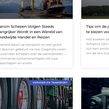
arom Schepen Volgen Steeds
Tips om de j
angrijker Wordt in een Wereld van
te kiezen vo
eldwijde Handel en Reizen
Het boeken va
Schiphol lijkt
ereld draait op transport, en een groot
zijn een aanta
l daarvan gebeurt via zee. Dagelijks varen
om de reis zo 
duizenden schepen over de wereldzeeën —
 immense containerschepen tot luxe
iseschepen en snelle
VERVOER EN TRANSPORT