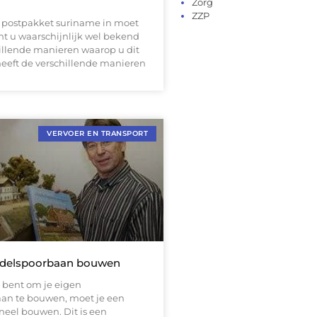
Zorg
ZZP
n postpakket suriname in moet
nt u waarschijnlijk wel bekend
illende manieren waarop u dit
heeft de verschillende manieren
VERVOER EN TRANSPORT
odelspoorbaan bouwen
n bent om je eigen
an te bouwen, moet je een
eel bouwen. Dit is een