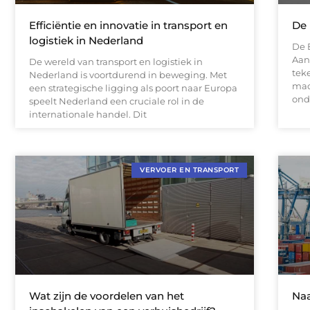
Efficiëntie en innovatie in transport en
De 
logistiek in Nederland
De 
Aan
De wereld van transport en logistiek in
tek
Nederland is voortdurend in beweging. Met
mac
een strategische ligging als poort naar Europa
ond
speelt Nederland een cruciale rol in de
internationale handel. Dit
VERVOER EN TRANSPORT
Wat zijn de voordelen van het
Naa