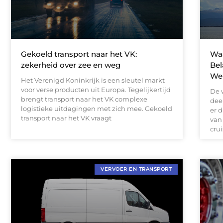
Gekoeld transport naar het VK:
Wa
zekerheid over zee en weg
Bel
Wer
Het Verenigd Koninkrijk is een sleutel markt
voor verse producten uit Europa. Tegelijkertijd
De w
brengt transport naar het VK complexe
dee
logistieke uitdagingen met zich mee. Gekoeld
er 
transport naar het VK vraagt
van
cru
VERVOER EN TRANSPORT