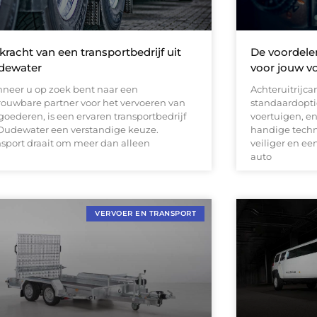
kracht van een transportbedrijf uit
De voordele
dewater
voor jouw v
neer u op zoek bent naar een
Achteruitrijca
rouwbare partner voor het vervoeren van
standaardopti
goederen, is een ervaren transportbedrijf
voertuigen, en
 Oudewater een verstandige keuze.
handige techn
nsport draait om meer dan alleen
veiliger en ee
auto
VERVOER EN TRANSPORT