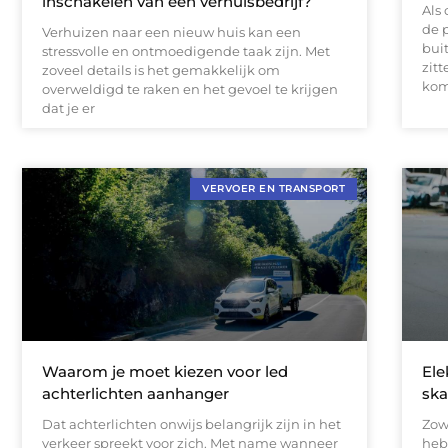
inschakelen van een verhuisbedrijf?
Als
de 
Verhuizen naar een nieuw huis kan een
bui
stressvolle en ontmoedigende taak zijn. Met
zit
zoveel details is het gemakkelijk om
ko
overweldigd te raken en het gevoel te krijgen
dat je er
VERVOER EN TRANSPORT
Waarom je moet kiezen voor led
Ele
achterlichten aanhanger
ska
Dat achterlichten onwijs belangrijk zijn in het
Zow
verkeer spreekt voor zich. Met name wanneer
heb