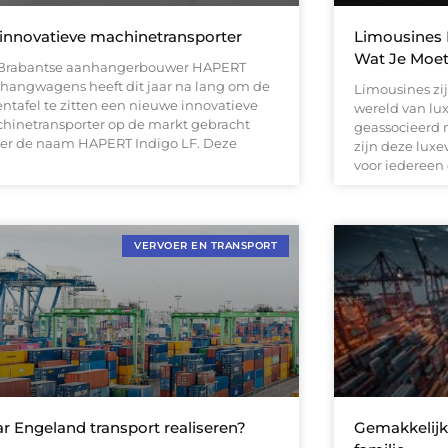
innovatieve machinetransporter
Limousines H
Wat Je Moe
Brabantse aanhangerbouwer HAPERT
hangwagens heeft dit jaar na lang om de
Limousines zi
entafel te zitten een nieuwe innovatieve
wereld van lu
hinetransporter op de markt gebracht
geassocieerd 
er de naam HAPERT Indigo LF. Deze
zijn deze lux
voor iedereen 
VERVOER EN TRANSPORT
r Engeland transport realiseren?
Gemakkelijk