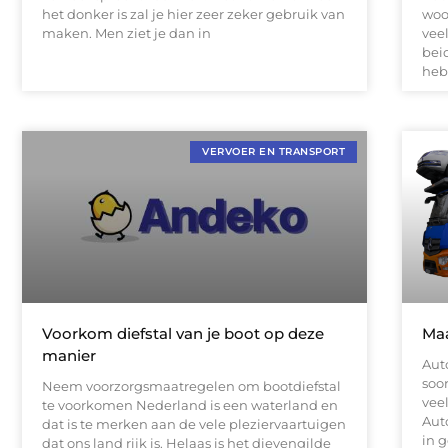
het donker is zal je hier zeer zeker gebruik van
woo
maken. Men ziet je dan in
vee
bei
heb
VERVOER EN TRANSPORT
Voorkom diefstal van je boot op deze
Maa
manier
Auto
soor
Neem voorzorgsmaatregelen om bootdiefstal
vee
te voorkomen Nederland is een waterland en
Aut
dat is te merken aan de vele pleziervaartuigen
in g
dat ons land rijk is. Helaas is het dievengilde