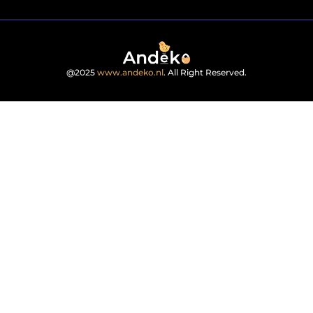
@2025
www.andeko.nl
. All Right Reserved.