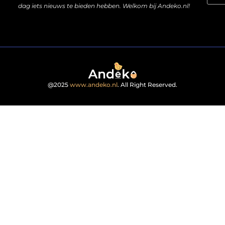
dag iets nieuws te bieden hebben. Welkom bij Andeko.nl!
@2025
www.andeko.nl
. All Right Reserved.