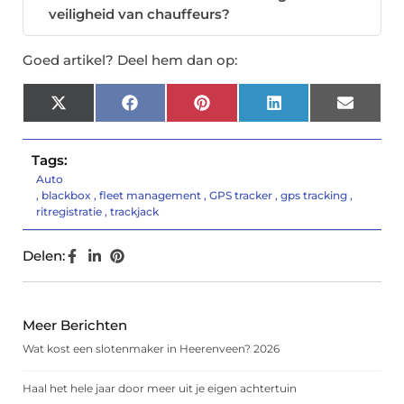
veiligheid van chauffeurs?
Goed artikel? Deel hem dan op:
X
Facebook
Pinterest
LinkedIn
Email
(Twitter)
Tags:
Auto
,
blackbox
,
fleet management
,
GPS tracker
,
gps tracking
,
ritregistratie
,
trackjack
Delen:
Meer Berichten
Wat kost een slotenmaker in Heerenveen? 2026
Haal het hele jaar door meer uit je eigen achtertuin