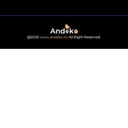
@2025
www.andeko.nl
. All Right Reserved.