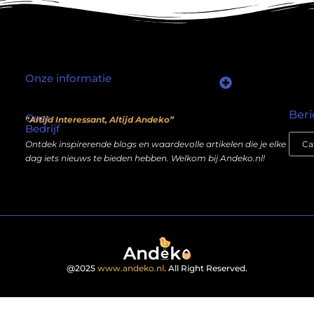
Onze informatie
Waarom mensen nog steeds “linkjes kopen” (en wat jij daarover moet weten)
Wat als je website geen kostenpost is, maar een inkomstenbron?
Beri
Over
“Altijd Interessant, Altijd Andeko”
Bedrijf
Ontdek inspirerende blogs en waardevolle artikelen die je elke
dag iets nieuws te bieden hebben. Welkom bij Andeko.nl!
@2025
www.andeko.nl
. All Right Reserved.