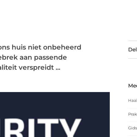
 ons huis niet onbeheerd
Del
ebrek aan passende
teit verspreidt ...
Me
Haal
Prak
Gids