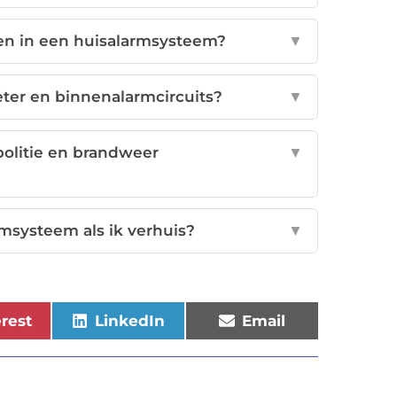
n in een huisalarmsysteem?
▼
eter en binnenalarmcircuits?
▼
olitie en brandweer
▼
msysteem als ik verhuis?
▼
erest
LinkedIn
Email