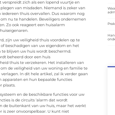
 verspreidt zich als een lopend vuurtje en
 plegen van misdaden. Niemand is zeker van
Waar
admi
n iedereen thuis overvallen. Dus waarom nog
 u om nu te handelen. Beveiligers ondernemen
Prak
en. Zo ook reageert een huisalarm
 huiseigenaren.
Han
onde
d, zijn uw veiligheid thuis voordelen op te
en of beschadigen van uw eigendom en het
te blijven uw huis wordt beschermd.
ordt beheerd door een huis
eid thuis te verzekeren. Het installeren van
 om de veiligheid van uw woning en familie te
rlagen. In dit hele artikel, zal ik verder gaan
 apparaten en hun bepaalde functies
r plaats.
armsysteem en de beschikbare functies voor uw
ties is de circuits ‘alarm dat wordt
van de buitenkant van uw huis, maar het werkt
r is zeer onvoorspelbaar. U kunt niet