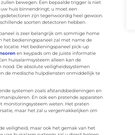
zullen bewegen. Een bepaalde trigger is niet
in uw huis binnendringt; u moet een
sdetectoren zijn tegenwoordig heel gewoon.
rschillende soorten detectoren hebben.
paneel is zeer belangrijk om sommige home
en het bedieningspaneel zal met name de
 locatie. Het bedieningspaneel pick-up
nsoren
en keypads om de juiste informatie
 Een huisalarmsysteem alleen kan de
n nood. De absolute veiligheidssystemen
en de medische hulpdiensten onmiddellijk te
nde systemen zoals afstandsbedieningen en
e manipuleren. En ook een pratende apparaten
et monitoringsysteem weten. Het praten
ersatie, maar het zal u vergemakkelijken om
n de veiligheid, maar ook het gemak van het
e van huisalarm systeem zal u direct helpen