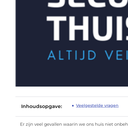
Veelgestelde vragen
Inhoudsopgave:
Er zijn veel gevallen waarin we ons huis niet onb