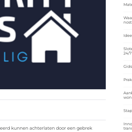
Mate
Waar
nost
Idee
Slot
24/7
Gids
Prak
Aan
won
Stap
Inno
eheerd kunnen achterlaten door een gebrek
tra