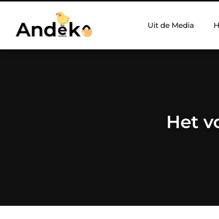
Uit de Media
H
Het v