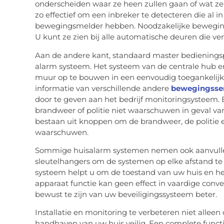
onderscheiden waar ze heen zullen gaan of wat ze 
zo effectief om een inbreker te detecteren die al 
bewegingsmelder hebben. Noodzakelijke beweging
U kunt ze zien bij alle automatische deuren die ve
Aan de andere kant, standaard master bedienings
alarm systeem. Het systeem van de centrale hub 
muur op te bouwen in een eenvoudig toegankelijke
informatie van verschillende andere
bewegingsse
door te geven aan het bedrijf monitoringsysteem.
brandweer of politie niet waarschuwen in geval va
bestaan uit knoppen om de brandweer, de politie 
waarschuwen.
Sommige huisalarm systemen nemen ook aanvulle
sleutelhangers om de systemen op elke afstand t
systeem helpt u om de toestand van uw huis en h
apparaat functie kan geen effect in vaardige conv
bewust te zijn van uw beveiligingssysteem beter.
Installatie en monitoring te verbeteren niet allee
handhaven van uw huis veilig. Een complete functi