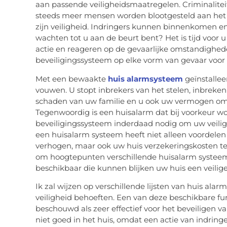
aan passende veiligheidsmaatregelen. Criminaliteit
steeds meer mensen worden blootgesteld aan het
zijn veiligheid. Indringers kunnen binnenkomen e
wachten tot u aan de beurt bent? Het is tijd voor
actie en reageren op de gevaarlijke omstandighed
beveiligingssysteem op elke vorm van gevaar voor
Met een bewaakte
huis alarmsysteem
geïnstalleer
vouwen. U stopt inbrekers van het stelen, inbrek
schaden van uw familie en u ook uw vermogen om 
Tegenwoordig is een huisalarm dat bij voorkeur w
beveiligingssysteem inderdaad nodig om uw veiligh
een huisalarm systeem heeft niet alleen voordelen
verhogen, maar ook uw huis verzekeringskosten te ve
om hoogtepunten verschillende huisalarm systeem
beschikbaar die kunnen blijken uw huis een veilige
Ik zal wijzen op verschillende lijsten van huis al
veiligheid behoeften. Een van deze beschikbare func
beschouwd als zeer effectief voor het beveiligen 
niet goed in het huis, omdat een actie van indringe