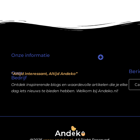
Onze informatie
Waarom mensen nog steeds “linkjes kopen” (en wat jij daarover moet weten)
Wat als je website geen kostenpost is, maar een inkomstenbron?
Beri
Over
“Altijd Interessant, Altijd Andeko”
Bedrijf
Ontdek inspirerende blogs en waardevolle artikelen die je elke
dag iets nieuws te bieden hebben. Welkom bij Andeko.nl!
@2025
www.andeko.nl
. All Right Reserved.