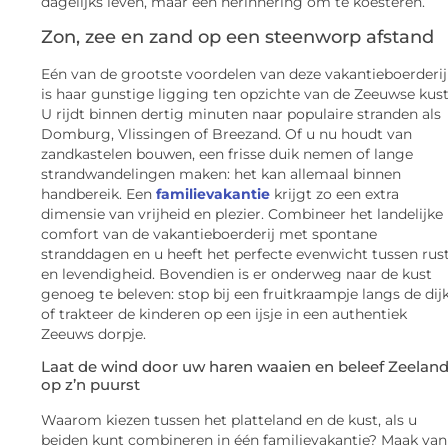
dagelijks leven, maar een herinnering om te koesteren.
Zon, zee en zand op een steenworp afstand
Eén van de grootste voordelen van deze vakantieboerderij
is haar gunstige ligging ten opzichte van de Zeeuwse kust
U rijdt binnen dertig minuten naar populaire stranden als
Domburg, Vlissingen of Breezand. Of u nu houdt van
zandkastelen bouwen, een frisse duik nemen of lange
strandwandelingen maken: het kan allemaal binnen
handbereik. Een
familievakantie
krijgt zo een extra
dimensie van vrijheid en plezier. Combineer het landelijke
comfort van de vakantieboerderij met spontane
stranddagen en u heeft het perfecte evenwicht tussen rus
en levendigheid. Bovendien is er onderweg naar de kust
genoeg te beleven: stop bij een fruitkraampje langs de dij
of trakteer de kinderen op een ijsje in een authentiek
Zeeuws dorpje.
Laat de wind door uw haren waaien en beleef Zeelan
op z’n puurst
Waarom kiezen tussen het platteland en de kust, als u
beiden kunt combineren in één familievakantie? Maak van