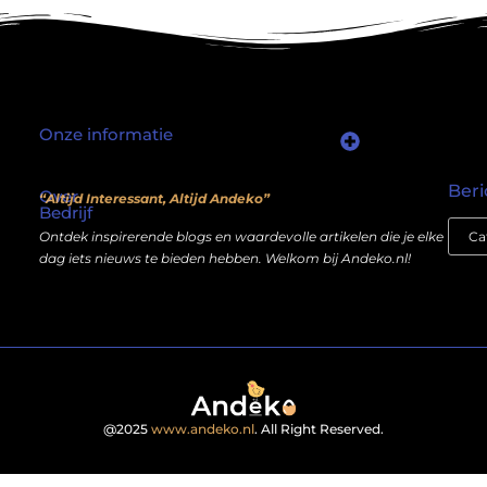
Onze informatie
Waarom mensen nog steeds “linkjes kopen” (en wat jij daarover moet weten)
Wat als je website geen kostenpost is, maar een inkomstenbron?
Beri
Over
“Altijd Interessant, Altijd Andeko”
Bedrijf
Ontdek inspirerende blogs en waardevolle artikelen die je elke
dag iets nieuws te bieden hebben. Welkom bij Andeko.nl!
@2025
www.andeko.nl
. All Right Reserved.