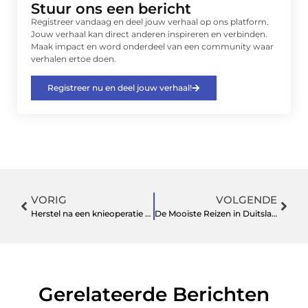
Stuur ons een bericht
Registreer vandaag en deel jouw verhaal op ons platform.
Jouw verhaal kan direct anderen inspireren en verbinden.
Maak impact en word onderdeel van een community waar
verhalen ertoe doen.
Registreer nu en deel jouw verhaal!
VORIG
VOLGENDE
Herstel na een knieoperatie met fysiotherapie bij Fysiotherapie Geulstraat
De Mooiste Reizen in Duitsland: Een Verkenning van Cochem en Zijn Omgeving
Gerelateerde Berichten