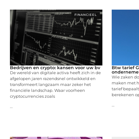
FINANCIEEL
Bedrijven en crypto: kansen voor uw bv
Btw tarief 
onderneme
De wereld van digitale activa heeft zich in de
Wie zaken doe
afgelopen jaren razendsnel ontwikkeld en
maken met het
transformeert langzaam maar zeker het
tarief bepaal
financiële landschap. Waar voorheen
berekenen op
cryptocurrencies zoals
...
...