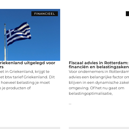
FINANCIEEL
Griekenland uitgelegd voor
Fiscaal advies in Rotterdam:
rs
financiën en belastingzaken
t in Griekenland, krijgt te
Voor ondernemers in Rotterdam i
 btw tarief Griekenland. Dit
advies een belangrijke factor o
t hoeveel belasting je moet
blijven in een dynamische zakel
 je producten of
omgeving. Of het nu gaat om
belastingoptimalisatie,
...