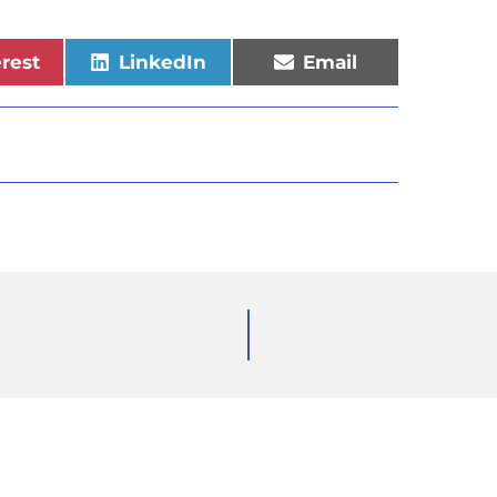
erest
LinkedIn
Email