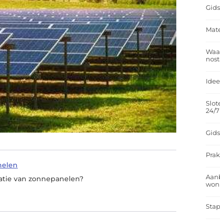
Gids
Mate
Waar
nost
Idee
Slot
24/7
Gids
Prak
nelen
Aan
latie van zonnepanelen?
won
Stap