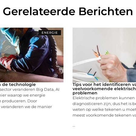
Gerelateerde Berichten
ENERGIE
 de technologie
Tips voor het identificeren v
veelvoorkomende elektrisc
sector veranderen Big Data, AI
problemen
nier waarop we energie
Elektrische problemen kunnen m
n produceren. Door
diagnosticeren zijn, dus het is b
ng veranderen we de manier
weten op welke tekenen u moet 
meest voorkomende tekenen v
...