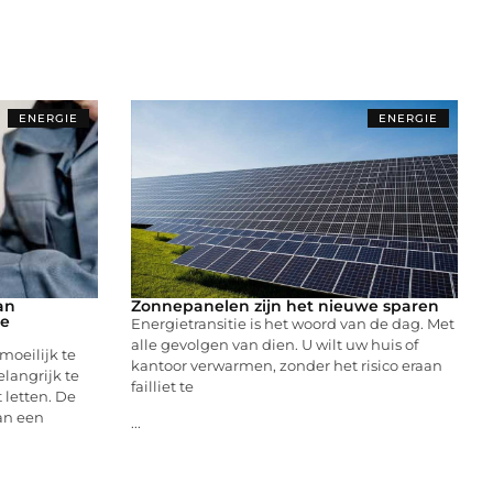
ENERGIE
ENERGIE
an
Zonnepanelen zijn het nieuwe sparen
he
Energietransitie is het woord van de dag. Met
alle gevolgen van dien. U wilt uw huis of
oeilijk te
kantoor verwarmen, zonder het risico eraan
elangrijk te
failliet te
letten. De
an een
...