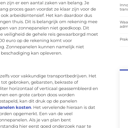
len zijn er een aantal zaken van belang. Je
Inno
ng proces gaan voordat ze klaar zijn voor de
tra
het ook arbeidsintensief. Het kan daardoor dus
angen thuis. Dit is belangrijk om rekening mee
Waar
admi
hepen van zonnepanelen niet goedkoop. Dit
 veiligheid de gehele reis gewaarborgd moet
Prak
00 euro op de rekening komt voor
ng. Zonnepanelen kunnen namelijk niet
 beschadiging kan opleveren.
zelfs voor vakkundige transportbedrijven. Het
tot gebroken, gebarsten, bekraste of
er horizontaal of verticaal geassembleerd en
innen een grote carbon doos worden
estapeld, kan dit druk op de panelen
anelen kosten
. Het vervelende hieraan is dat
 worden opgemerkt. Een van de veel
nnepanelen. Als je van plan bent
erstandig hier eerst goed onderzoek naar te