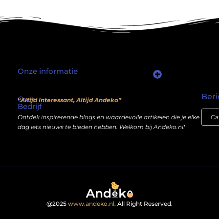
Onze informatie
Waarom mensen nog steeds “linkjes kopen” (en wat jij daarover moet weten)
Wat als je website geen kostenpost is, maar een inkomstenbron?
Beri
Over
“Altijd Interessant, Altijd Andeko”
Bedrijf
Ontdek inspirerende blogs en waardevolle artikelen die je elke
dag iets nieuws te bieden hebben. Welkom bij Andeko.nl!
@2025
www.andeko.nl
. All Right Reserved.