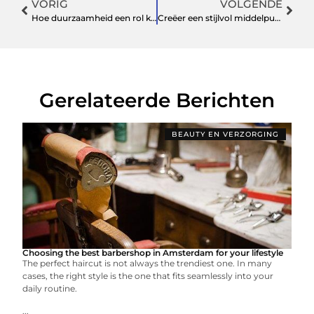
VORIG
VOLGENDE
Hoe duurzaamheid een rol kan spelen bij het produceren van producten
Creëer een stijlvol middelpunt met een design salontafel
Gerelateerde Berichten
BEAUTY EN VERZORGING
Choosing the best barbershop in Amsterdam for your lifestyle
The perfect haircut is not always the trendiest one. In many
cases, the right style is the one that fits seamlessly into your
daily routine.
...