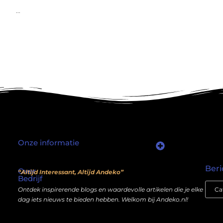
...
Onze informatie
Waarom mensen nog steeds “linkjes kopen” (en wat jij daarover moet weten)
Wat als je website geen kostenpost is, maar een inkomstenbron?
Beri
Over
“Altijd Interessant, Altijd Andeko”
Bedrijf
Ontdek inspirerende blogs en waardevolle artikelen die je elke
dag iets nieuws te bieden hebben. Welkom bij Andeko.nl!