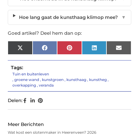
Hoe lang gaat de kunsthaag klimop mee?
▼
Goed artikel? Deel hem dan op:
X
Facebook
Pinterest
LinkedIn
Email
(Twitter)
Tags:
Tuin en buitenleven
,
groene wand
,
kunstgroen
,
kunsthaag
,
kunstheg
,
overkapping
,
veranda
Delen:
Meer Berichten
Wat kost een slotenmaker in Heerenveen? 2026