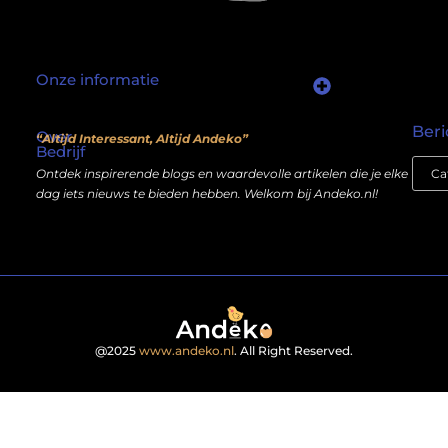
Onze informatie
Waarom mensen nog steeds “linkjes kopen” (en wat jij daarover moet weten)
Wat als je website geen kostenpost is, maar een inkomstenbron?
Beri
Over
“Altijd Interessant, Altijd Andeko”
Bedrijf
Ontdek inspirerende blogs en waardevolle artikelen die je elke
dag iets nieuws te bieden hebben. Welkom bij Andeko.nl!
@2025
www.andeko.nl
. All Right Reserved.