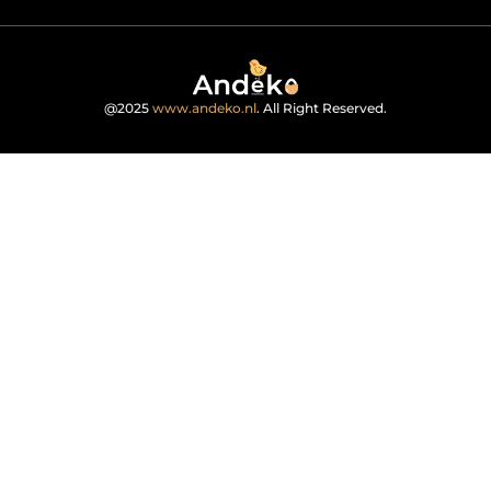
@2025
www.andeko.nl
. All Right Reserved.