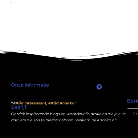
...
Onze informatie
Waarom mensen nog steeds “linkjes kopen” (en wat jij daarover moet weten)
Wat als je website geen kostenpost is, maar een inkomstenbron?
Beri
Over
“Altijd Interessant, Altijd Andeko”
Bedrijf
Ontdek inspirerende blogs en waardevolle artikelen die je elke
dag iets nieuws te bieden hebben. Welkom bij Andeko.nl!