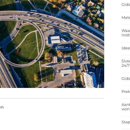
Gids
Mate
Waar
nost
Idee
Slot
24/7
Gids
Prak
Aan
en
won
Stap