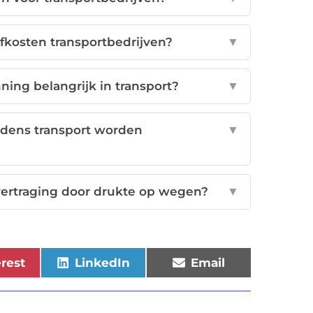
kosten transportbedrijven?
▼
ing belangrijk in transport?
▼
jdens transport worden
▼
ertraging door drukte op wegen?
▼
erest
LinkedIn
Email