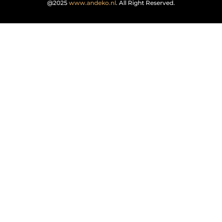
@2025
www.andeko.nl
. All Right Reserved.