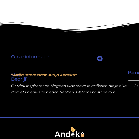
Onze informatie
Waarom mensen nog steeds “linkjes kopen” (en wat jij daarover moet weten)
Wat als je website geen kostenpost is, maar een inkomstenbron?
Beri
Over
“Altijd Interessant, Altijd Andeko”
Bedrijf
Ontdek inspirerende blogs en waardevolle artikelen die je elke
dag iets nieuws te bieden hebben. Welkom bij Andeko.nl!