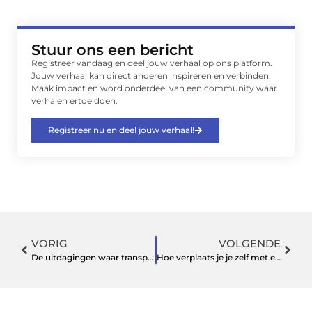
Stuur ons een bericht
Registreer vandaag en deel jouw verhaal op ons platform.
Jouw verhaal kan direct anderen inspireren en verbinden.
Maak impact en word onderdeel van een community waar
verhalen ertoe doen.
Registreer nu en deel jouw verhaal!
VORIG
VOLGENDE
De uitdagingen waar transportbedrijven mee te maken hebben
Hoe verplaats je je zelf met een gehandicaptenvoertuig in ons land [2022]