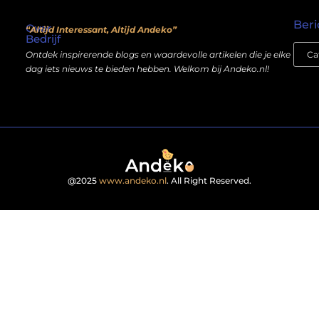
Waarom mensen nog steeds “linkjes kopen” (en wat jij daarover moet weten)
Wat als je website geen kostenpost is, maar een inkomstenbron?
Beri
Over
“Altijd Interessant, Altijd Andeko”
Bedrijf
Ontdek inspirerende blogs en waardevolle artikelen die je elke
dag iets nieuws te bieden hebben. Welkom bij Andeko.nl!
@2025
www.andeko.nl
. All Right Reserved.