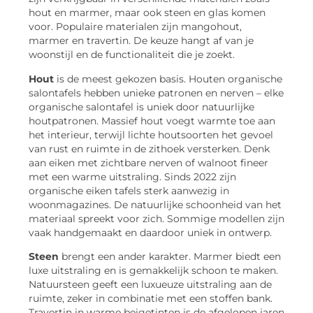
hout en marmer, maar ook steen en glas komen
voor. Populaire materialen zijn mangohout,
marmer en travertin. De keuze hangt af van je
woonstijl en de functionaliteit die je zoekt.
Hout
is de meest gekozen basis. Houten organische
salontafels hebben unieke patronen en nerven – elke
organische salontafel is uniek door natuurlijke
houtpatronen. Massief hout voegt warmte toe aan
het interieur, terwijl lichte houtsoorten het gevoel
van rust en ruimte in de zithoek versterken. Denk
aan eiken met zichtbare nerven of walnoot fineer
met een warme uitstraling. Sinds 2022 zijn
organische eiken tafels sterk aanwezig in
woonmagazines. De natuurlijke schoonheid van het
materiaal spreekt voor zich. Sommige modellen zijn
vaak handgemaakt en daardoor uniek in ontwerp.
Steen
brengt een ander karakter. Marmer biedt een
luxe uitstraling en is gemakkelijk schoon te maken.
Natuursteen geeft een luxueuze uitstraling aan de
ruimte, zeker in combinatie met een stoffen bank.
Travertin in warme beigetinten is de afgelopen jaren