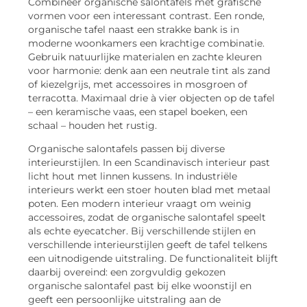
Combineer organische salontafels met grafische
vormen voor een interessant contrast. Een ronde,
organische tafel naast een strakke bank is in
moderne woonkamers een krachtige combinatie.
Gebruik natuurlijke materialen en zachte kleuren
voor harmonie: denk aan een neutrale tint als zand
of kiezelgrijs, met accessoires in mosgroen of
terracotta. Maximaal drie à vier objecten op de tafel
– een keramische vaas, een stapel boeken, een
schaal – houden het rustig.
Organische salontafels passen bij diverse
interieurstijlen. In een Scandinavisch interieur past
licht hout met linnen kussens. In industriële
interieurs werkt een stoer houten blad met metaal
poten. Een modern interieur vraagt om weinig
accessoires, zodat de organische salontafel speelt
als echte eyecatcher. Bij verschillende stijlen en
verschillende interieurstijlen geeft de tafel telkens
een uitnodigende uitstraling. De functionaliteit blijft
daarbij overeind: een zorgvuldig gekozen
organische salontafel past bij elke woonstijl en
geeft een persoonlijke uitstraling aan de