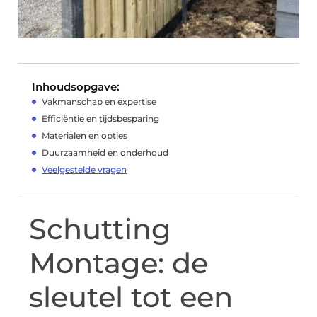
Inhoudsopgave:
Vakmanschap en expertise
Efficiëntie en tijdsbesparing
Materialen en opties
Duurzaamheid en onderhoud
Veelgestelde vragen
Schutting
Montage: de
sleutel tot een