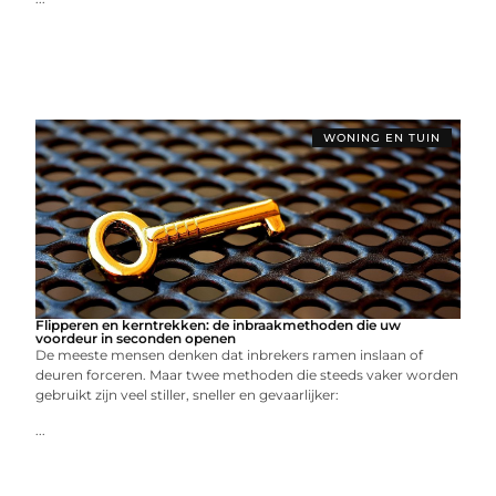
WONING EN TUIN
Flipperen en kerntrekken: de inbraakmethoden die uw
voordeur in seconden openen
De meeste mensen denken dat inbrekers ramen inslaan of
deuren forceren. Maar twee methoden die steeds vaker worden
gebruikt zijn veel stiller, sneller en gevaarlijker:
...