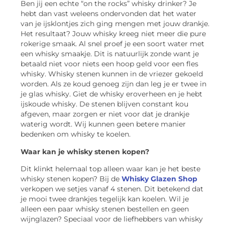
Ben jij een echte “on the rocks” whisky drinker? Je
hebt dan vast weleens ondervonden dat het water
van je ijsklontjes zich ging mengen met jouw drankje.
Het resultaat? Jouw whisky kreeg niet meer die pure
rokerige smaak. Al snel proef je een soort water met
een whisky smaakje. Dit is natuurlijk zonde want je
betaald niet voor niets een hoop geld voor een fles
whisky. Whisky stenen kunnen in de vriezer gekoeld
worden. Als ze koud genoeg zijn dan leg je er twee in
je glas whisky. Giet de whisky eroverheen en je hebt
ijskoude whisky. De stenen blijven constant kou
afgeven, maar zorgen er niet voor dat je drankje
waterig wordt. Wij kunnen geen betere manier
bedenken om whisky te koelen.
Waar kan je whisky stenen kopen?
Dit klinkt helemaal top alleen waar kan je het beste
whisky stenen kopen? Bij de
Whisky Glazen Shop
verkopen we setjes vanaf 4 stenen. Dit betekend dat
je mooi twee drankjes tegelijk kan koelen. Wil je
alleen een paar whisky stenen bestellen en geen
wijnglazen? Speciaal voor de liefhebbers van whisky