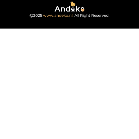
@2025
www.andeko.nl
. All Right Reserved.