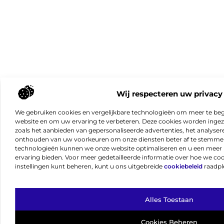
Wij respecteren uw privacy
We gebruiken cookies en vergelijkbare technologieën om meer te beg
website en om uw ervaring te verbeteren. Deze cookies worden ingeze
zoals het aanbieden van gepersonaliseerde advertenties, het analyser
onthouden van uw voorkeuren om onze diensten beter af te stemmen
technologieën kunnen we onze website optimaliseren en u een meer 
ervaring bieden. Voor meer gedetailleerde informatie over hoe we co
instellingen kunt beheren, kunt u ons uitgebreide
cookiebeleid
raadpl
Alles Toestaan
Cookies Beheren