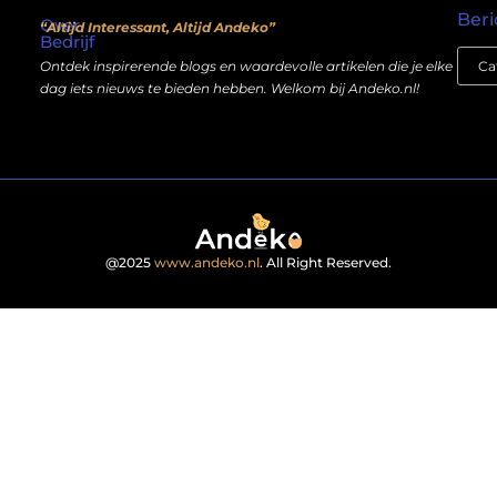
Beri
Over
“Altijd Interessant, Altijd Andeko”
Bedrijf
Ontdek inspirerende blogs en waardevolle artikelen die je elke
dag iets nieuws te bieden hebben. Welkom bij Andeko.nl!
@2025
www.andeko.nl
. All Right Reserved.