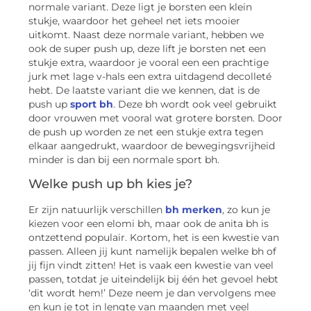
normale variant. Deze ligt je borsten een klein
stukje, waardoor het geheel net iets mooier
uitkomt. Naast deze normale variant, hebben we
ook de super push up, deze lift je borsten net een
stukje extra, waardoor je vooral een een prachtige
jurk met lage v-hals een extra uitdagend decolleté
hebt. De laatste variant die we kennen, dat is de
push up
sport bh
. Deze bh wordt ook veel gebruikt
door vrouwen met vooral wat grotere borsten. Door
de push up worden ze net een stukje extra tegen
elkaar aangedrukt, waardoor de bewegingsvrijheid
minder is dan bij een normale sport bh.
Welke push up bh kies je?
Er zijn natuurlijk verschillen
bh merken
, zo kun je
kiezen voor een elomi bh, maar ook de anita bh is
ontzettend populair. Kortom, het is een kwestie van
passen. Alleen jij kunt namelijk bepalen welke bh of
jij fijn vindt zitten! Het is vaak een kwestie van veel
passen, totdat je uiteindelijk bij één het gevoel hebt
‘dit wordt hem!’ Deze neem je dan vervolgens mee
en kun je tot in lengte van maanden met veel