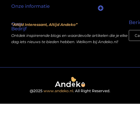
Onze informatie
Waarom mensen nog steeds “linkjes kopen” (en wat jij daarover moet weten)
Wat als je website geen kostenpost is, maar een inkomstenbron?
Beri
Over
“Altijd Interessant, Altijd Andeko”
Bedrijf
Ontdek inspirerende blogs en waardevolle artikelen die je elke
dag iets nieuws te bieden hebben. Welkom bij Andeko.nl!
@2025
www.andeko.nl
. All Right Reserved.