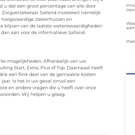
Inno
ist u dat een groot percentage van alle door
tra
 Zorgverzekeraar Salland investeert namelijk
urt hoogwaardige ziekenhuizen en
Waar
te blijven van de laatste wetenswaardigheden
admi
 dan aan voor de informatieve Salland
Prak
erlei mogelijkheden. Afhankelijk van uw
ling Start, Extra, Plus of Top. Daarnaast heeft
 drie een flink deel van de gemaakte kosten
aar. Is het in uw geval zinvol een
Deze en andere vragen die u heeft over onze
oorden. Wij helpen u graag.