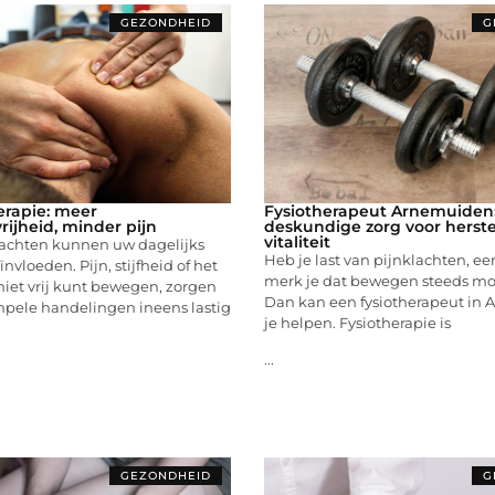
GEZONDHEID
G
rapie: meer
Fysiotherapeut Arnemuiden
ijheid, minder pijn
deskundige zorg voor herste
vitaliteit
achten kunnen uw dagelijks
Heb je last van pijnklachten, ee
ïnvloeden. Pijn, stijfheid of het
merk je dat bewegen steeds moe
niet vrij kunt bewegen, zorgen
Dan kan een fysiotherapeut in
mpele handelingen ineens lastig
je helpen. Fysiotherapie is
...
GEZONDHEID
G