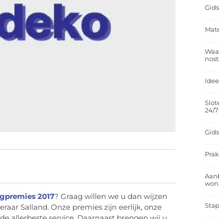
Gids
Mate
Waar
nost
Idee
Slot
24/7
Gids
Prak
Aan
won
rgpremies 2017
? Graag willen we u dan wijzen
Stap
raar Salland. Onze premies zijn eerlijk, onze
de allerbeste service. Daarnaast brengen wij u