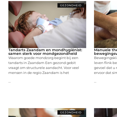
GEZONDHEID
Tandarts Zaandam en mondhygiënist:
Manuele the
samen sterk voor mondgezondheid
bewegingsvr
Waarom goede mondzorg begint bij een
Bewegingskl
tandarts in Zaandam Een gezond gebit
leven flink be
vraagt om structurele aandacht. Voor veel
gevoel dat u 
mensen in de regio Zaandam is het
ervoor dat si
...
...
GEZONDHEID