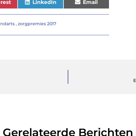
erest
LinkedIn
Email
andarts
,
zorgpremies 2017
E
Gerelateerde Berichten