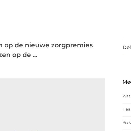
ren op de nieuwe zorgpremies
Del
en op de ...
Me
Wat 
Haal
Prak