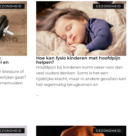
EZONDHEID
GEZONDHEID
:
Hoe kan fysio kinderen met hoofdpijn
l en
helpen?
Hoofdpijn bij kinderen komt vaker voor dan
n blessure of
veel ouders denken. Soms is het een
ilijker gaat?
tijdelijke klacht, maar in andere gevallen kan
 Arnemuiden
het regelmatig terugkomen en
...
EZONDHEID
GEZONDHEID