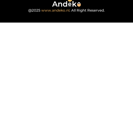
@2025
www.andeko.nl
. All Right Reserved.