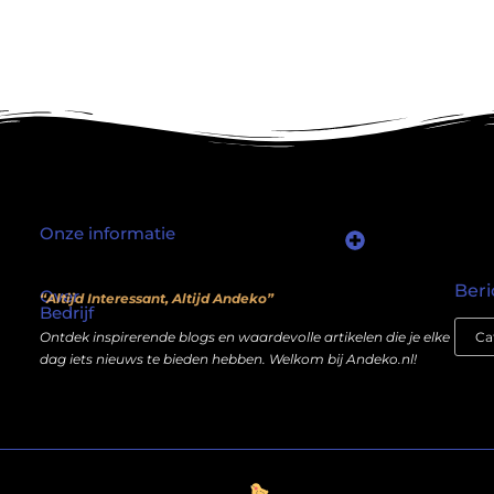
Onze informatie
Waarom mensen nog steeds “linkjes kopen” (en wat jij daarover moet weten)
Wat als je website geen kostenpost is, maar een inkomstenbron?
Beri
Over
“Altijd Interessant, Altijd Andeko”
Bedrijf
Ontdek inspirerende blogs en waardevolle artikelen die je elke
dag iets nieuws te bieden hebben. Welkom bij Andeko.nl!