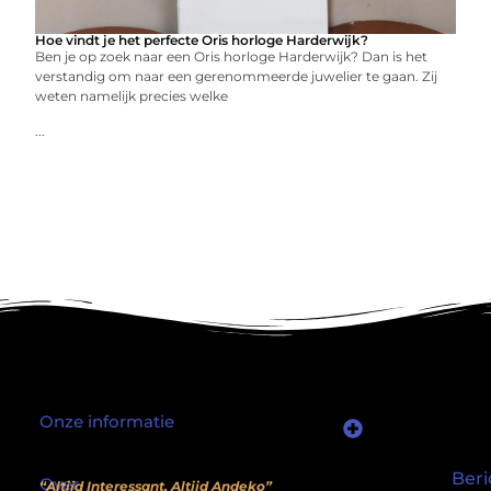
Hoe vindt je het perfecte Oris horloge Harderwijk?
Ben je op zoek naar een Oris horloge Harderwijk? Dan is het
verstandig om naar een gerenommeerde juwelier te gaan. Zij
weten namelijk precies welke
...
Onze informatie
Waarom mensen nog steeds “linkjes kopen” (en wat jij daarover moet weten)
Wat als je website geen kostenpost is, maar een inkomstenbron?
Beri
Over
“Altijd Interessant, Altijd Andeko”