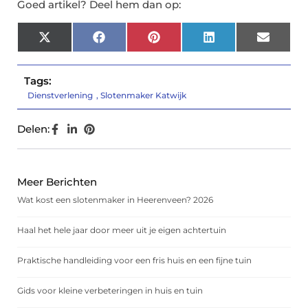
Goed artikel? Deel hem dan op:
X
Facebook
Pinterest
LinkedIn
Email
(Twitter)
Tags:
Dienstverlening
,
Slotenmaker Katwijk
Delen:
Meer Berichten
Wat kost een slotenmaker in Heerenveen? 2026
Haal het hele jaar door meer uit je eigen achtertuin
Praktische handleiding voor een fris huis en een fijne tuin
Gids voor kleine verbeteringen in huis en tuin