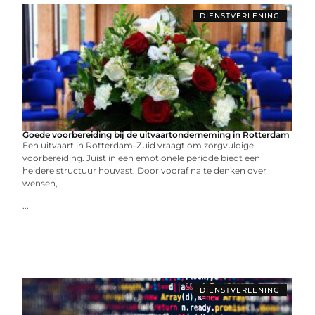
DIENSTVERLENING
Goede voorbereiding bij de uitvaartonderneming in Rotterdam
Een uitvaart in Rotterdam-Zuid vraagt om zorgvuldige
voorbereiding. Juist in een emotionele periode biedt een
heldere structuur houvast. Door vooraf na te denken over
wensen,
...
DIENSTVERLENING