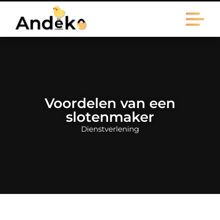
Voordelen van een
slotenmaker
Dienstverlening