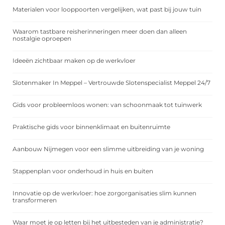
Materialen voor looppoorten vergelijken, wat past bij jouw tuin
Waarom tastbare reisherinneringen meer doen dan alleen
nostalgie oproepen
Ideeën zichtbaar maken op de werkvloer
Slotenmaker In Meppel – Vertrouwde Slotenspecialist Meppel 24/7
Gids voor probleemloos wonen: van schoonmaak tot tuinwerk
Praktische gids voor binnenklimaat en buitenruimte
Aanbouw Nijmegen voor een slimme uitbreiding van je woning
Stappenplan voor onderhoud in huis en buiten
Innovatie op de werkvloer: hoe zorgorganisaties slim kunnen
transformeren
Waar moet je op letten bij het uitbesteden van je administratie?