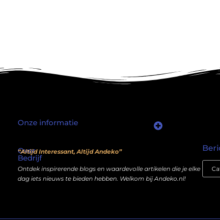
Onze informatie
Waarom mensen nog steeds “linkjes kopen” (en wat jij daarover moet weten)
Wat als je website geen kostenpost is, maar een inkomstenbron?
Beri
Over
“Altijd Interessant, Altijd Andeko”
Bedrijf
Ontdek inspirerende blogs en waardevolle artikelen die je elke
dag iets nieuws te bieden hebben. Welkom bij Andeko.nl!