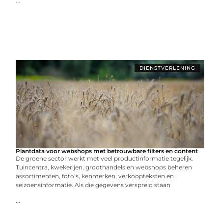
...
DIENSTVERLENING
Plantdata voor webshops met betrouwbare filters en content
De groene sector werkt met veel productinformatie tegelijk.
Tuincentra, kwekerijen, groothandels en webshops beheren
assortimenten, foto’s, kenmerken, verkoopteksten en
seizoensinformatie. Als die gegevens verspreid staan
...