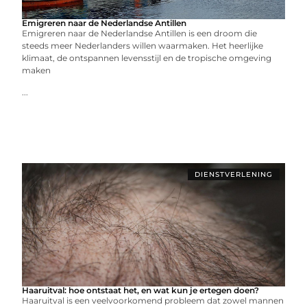
Emigreren naar de Nederlandse Antillen
Emigreren naar de Nederlandse Antillen is een droom die
steeds meer Nederlanders willen waarmaken. Het heerlijke
klimaat, de ontspannen levensstijl en de tropische omgeving
maken
...
DIENSTVERLENING
Haaruitval: hoe ontstaat het, en wat kun je ertegen doen?
Haaruitval is een veelvoorkomend probleem dat zowel mannen