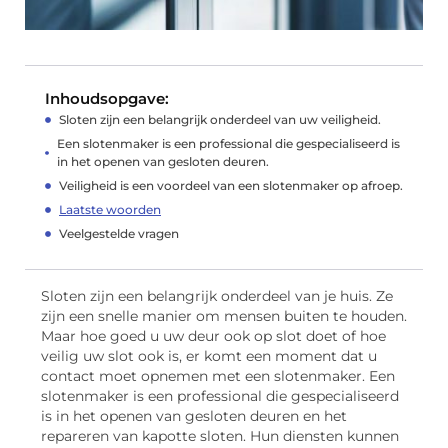
Inhoudsopgave:
Sloten zijn een belangrijk onderdeel van uw veiligheid.
Een slotenmaker is een professional die gespecialiseerd is
in het openen van gesloten deuren.
Veiligheid is een voordeel van een slotenmaker op afroep.
Laatste woorden
Veelgestelde vragen
Sloten zijn een belangrijk onderdeel van je huis. Ze
zijn een snelle manier om mensen buiten te houden.
Maar hoe goed u uw deur ook op slot doet of hoe
veilig uw slot ook is, er komt een moment dat u
contact moet opnemen met een slotenmaker. Een
slotenmaker is een professional die gespecialiseerd
is in het openen van gesloten deuren en het
repareren van kapotte sloten. Hun diensten kunnen