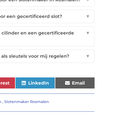
oor een gecertificeerd slot?
▼
 cilinder en een gecertificeerde
▼
 als sleutels voor mij regelen?
▼
erest
LinkedIn
Email
n
,
Slotenmaker Rosmalen