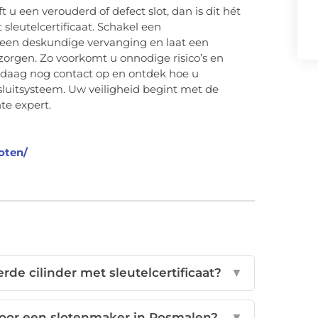
 u een verouderd of defect slot, dan is dit hét
sleutelcertificaat. Schakel een
 een deskundige vervanging en laat een
orgen. Zo voorkomt u onnodige risico’s en
ndaag nog contact op en ontdek hoe u
sluitsysteem. Uw veiligheid begint met de
te expert.
oten/
rde cilinder met sleutelcertificaat?
▼
oor een slotenmaker in Rosmalen?
▼