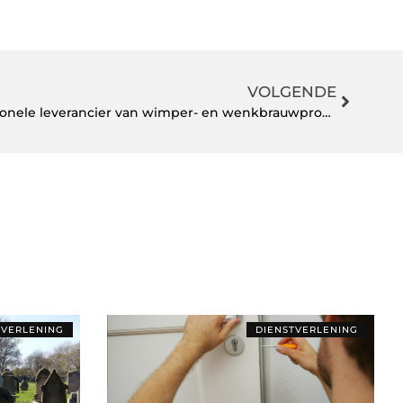
VOLGENDE
De voordelen van een professionele leverancier van wimper- en wenkbrauwproducten
TVERLENING
DIENSTVERLENING