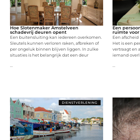
Hoe Slotenmaker Amstelveen
Een persoonl
schadevrij deuren opent
ruimte voor
Een buitensluiting kan iedereen overkomen.
Een afscheid
Sleutels kunnen verloren raken, afbreken of
Het is een pe
per ongeluk binnen blijven liggen. In zulke
vertraagt en
situaties is het belangrijk dat een deur
iemand overli
...
...
DIENSTVERLENING