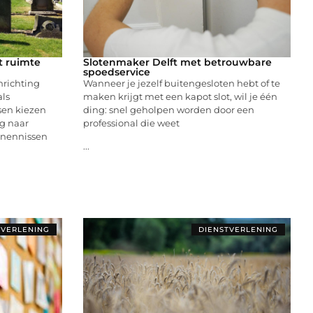
t ruimte
Slotenmaker Delft met betrouwbare
spoedservice
nrichting
Wanneer je jezelf buitengesloten hebt of te
als
maken krijgt met een kapot slot, wil je één
sen kiezen
ding: snel geholpen worden door een
ag naar
professional die weet
rnennissen
...
TVERLENING
DIENSTVERLENING