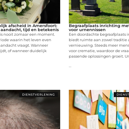
ijk afscheid in Amersfoort:
Begraafplaats inrichting me
 aandacht, tijd en betekenis
voor urnennissen
 is nooit zomaar een moment.
Een doordachte begraafplaats i
riode waarin het leven even
biedt ruimte aan zowel traditie 
 aandacht vraagt. Wanneer
vernieuwing. Steeds meer men
jdt, of wanneer duidelijk
voor crematie, waardoor de vra
passende oplossingen groeit. U
...
DIENSTVERLENING
DIENS