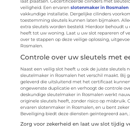
laat plaatsen. Gecertificeerde cilinders met sleute
veiligheid. Een ervaren
slotenmaker in Rosmalen
vakkundige installatie. Dergelijke cilinders voo
toestemming sleutels kunnen laten bijmaken. Alle
extra sleutels worden besteld. Hierdoor behoudt u 
heeft tot uw woning. Laat u uw slot repareren of 
over te stappen op deze veilige oplossing, uitgev
Rosmalen.
Controle over uw sleutels met 
Naast een veilig slot heeft u ook de juiste sleutels
sleutelmaker in Rosmalen het verschil maakt. Bij ge
geleverd die uitsluitend met het certificaat kun
ongewenste duplicatie en verhoogt de controle ov
deskundige sleutelmaker in Rosmalen werkt nauwke
originele sleutels heeft, zonder risico op misbru
ervaren slotenmaker in Rosmalen, en u bent zeker 
Beveiliging biedt deze diensten geïntegreerd aan, 
Zorg voor zekerheid en laat uw slot tijdig 