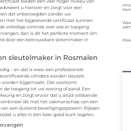
lcertificaat bieden een veel hoger niveau van
Inno
adviseert u hierover en zorgt voor een
tra
rkomen dat onbevoegden zonder uw
en met het bijgeleverde certificaat kunnen
Waar
de volledige controle over wie er toegang
admi
vervangen, dan is dit het perfecte moment om
oerd door een betrouwbare slotenmaker in
Prak
een sleutelmaker in Rosmalen
 nodig – en dat is waar een professionele
certificeerde cilinders worden sleutels
nen worden bijgemaakt. Dat voorkomt
er de toegang tot uw woning of pand. Een
urig en zorgt ervoor dat u altijd voldoende
ik. Combineer dit met het vakmanschap van een
van een sluitend beveiligingssysteem. Rijksen
zodat u alles in één keer goed kunt regelen.
vervangen