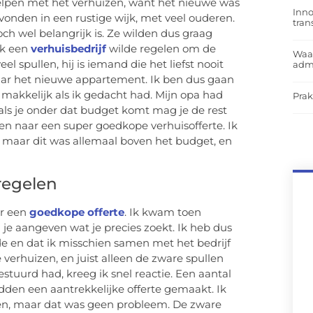
elpen met het verhuizen, want het nieuwe was
Inno
nden in een rustige wijk, met veel ouderen.
tra
h wel belangrijk is. Ze wilden dus graag
ik een
verhuisbedrijf
wilde regelen om de
Waar
el spullen, hij is iemand die het liefst nooit
admi
ar het nieuwe appartement. Ik ben dus gaan
o makkelijk als ik gedacht had. Mijn opa had
Prak
 als je onder dat budget komt mag je de rest
en naar een super goedkope verhuisofferte. Ik
 maar dit was allemaal boven het budget, en
regelen
ar een
goedkope offerte
. Ik kwam toen
 je aangeven wat je precies zoekt. Ik heb dus
lde en dat ik misschien samen met het bedrijf
verhuizen, en juist alleen de zware spullen
estuurd had, kreeg ik snel reactie. Een aantal
den een aantrekkelijke offerte gemaakt. Ik
zen, maar dat was geen probleem. De zware