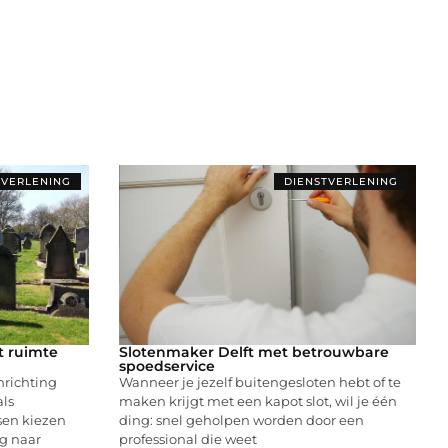
TVERLENING
DIENSTVERLENING
t ruimte
Slotenmaker Delft met betrouwbare
spoedservice
nrichting
Wanneer je jezelf buitengesloten hebt of te
als
maken krijgt met een kapot slot, wil je één
sen kiezen
ding: snel geholpen worden door een
ag naar
professional die weet