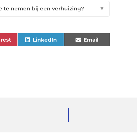
ee te nemen bij een verhuizing?
▼
erest
LinkedIn
Email