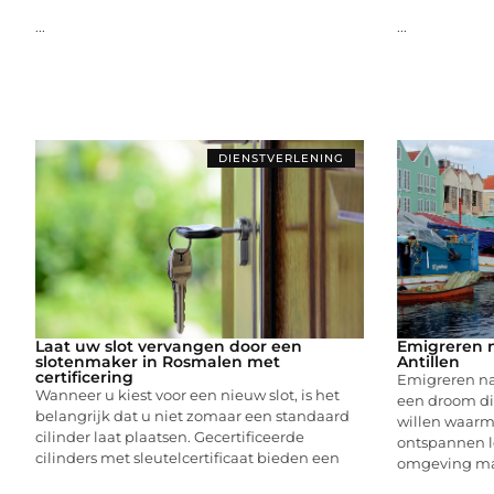
...
...
DIENSTVERLENING
Laat uw slot vervangen door een
Emigreren 
slotenmaker in Rosmalen met
Antillen
certificering
Emigreren na
Wanneer u kiest voor een nieuw slot, is het
een droom di
belangrijk dat u niet zomaar een standaard
willen waarma
cilinder laat plaatsen. Gecertificeerde
ontspannen le
cilinders met sleutelcertificaat bieden een
omgeving m
...