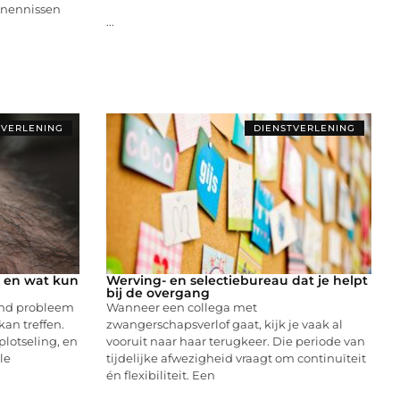
rnennissen
...
TVERLENING
DIENSTVERLENING
, en wat kun
Werving- en selectiebureau dat je helpt
bij de overgang
end probleem
Wanneer een collega met
an treffen.
zwangerschapsverlof gaat, kijk je vaak al
plotseling, en
vooruit naar haar terugkeer. Die periode van
le
tijdelijke afwezigheid vraagt om continuïteit
én flexibiliteit. Een