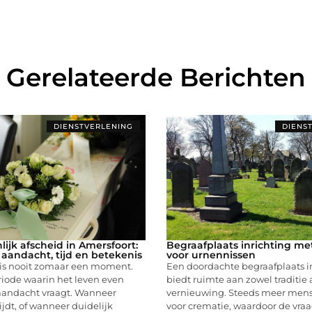
Gerelateerde Berichten
DIENSTVERLENING
DIENS
ijk afscheid in Amersfoort:
Begraafplaats inrichting me
 aandacht, tijd en betekenis
voor urnennissen
 is nooit zomaar een moment.
Een doordachte begraafplaats i
riode waarin het leven even
biedt ruimte aan zowel traditie 
 aandacht vraagt. Wanneer
vernieuwing. Steeds meer men
jdt, of wanneer duidelijk
voor crematie, waardoor de vra