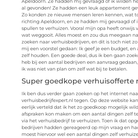
Apeldoorn. Ze hadden mij gevraagd of ik wilden h
al gevonden! Ze hadden een leuk appartement gevo
Zo konden ze nieuwe mensen leren kennen, wat toc
richting Apeldoorn, en ze hadden mij gevraagd of 
spullen te verhuizen. Vooral mijn opa heeft onwijs ve
wat weggooit. Alles moest en zou dus meegaan na
zoeken naar verhuisbedrijven, en dit is toch niet z
mij een voorstel gedaan: Ik geef je een budget, en
zelf houden. Een goede deal, dus ik ben gaan zoek
heb bij een aantal bedrijven een aanvraag gedaan,
ik was niet van plan om zelf wat bij te betalen.
Super goedkope verhuisofferte 
Ik ben dus verder gaan zoeken op het internet na
verhuisbedrijfexpert.nl tegen. Op deze website kan
eerlijk verteld dat ik het zo goedkoop mogelijk wi
afspraken kon maken om een aantal dingen zelf te 
via het verhuisbedrijf te verhuizen. Toen ik dat opg
bedrijven hadden gereageerd op mijn vraag en had
moest hiervoor wel een aantal dingen zelf verhui