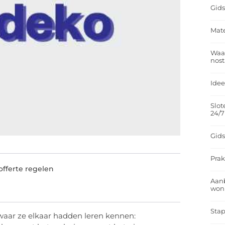
Gids
Mate
Waar
nost
Idee
Slot
24/7
Gids
Prak
fferte regelen
Aan
won
Stap
waar ze elkaar hadden leren kennen: