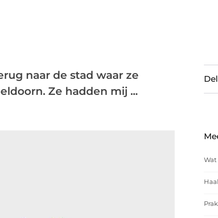
erug naar de stad waar ze
Del
ldoorn. Ze hadden mij ...
Me
Wat 
Haal
Prak