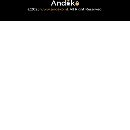
@2025
www.andeko.nl
. All Right Reserved.