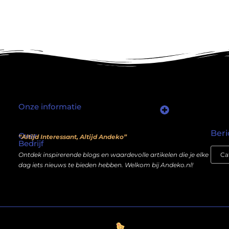
Onze informatie
Waarom mensen nog steeds “linkjes kopen” (en wat jij daarover moet weten)
Wat als je website geen kostenpost is, maar een inkomstenbron?
Beri
Over
“Altijd Interessant, Altijd Andeko”
Bedrijf
Ontdek inspirerende blogs en waardevolle artikelen die je elke
dag iets nieuws te bieden hebben. Welkom bij Andeko.nl!