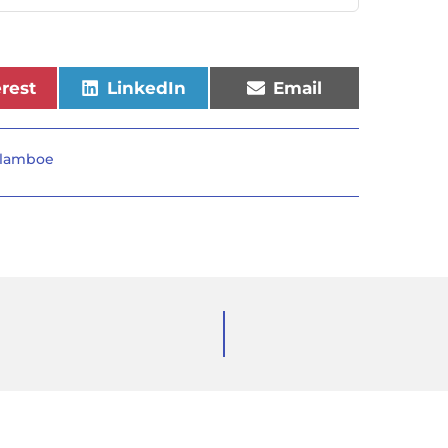
erest
LinkedIn
Email
lamboe