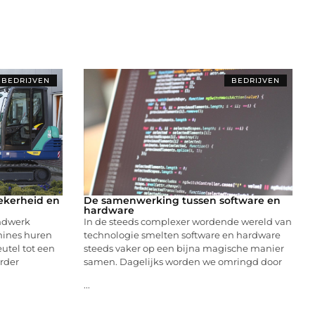
BEDRIJVEN
BEDRIJVEN
ekerheid en
De samenwerking tussen software en
hardware
ondwerk
In de steeds complexer wordende wereld van
hines huren
technologie smelten software en hardware
eutel tot een
steeds vaker op een bijna magische manier
urder
samen. Dagelijks worden we omringd door
...