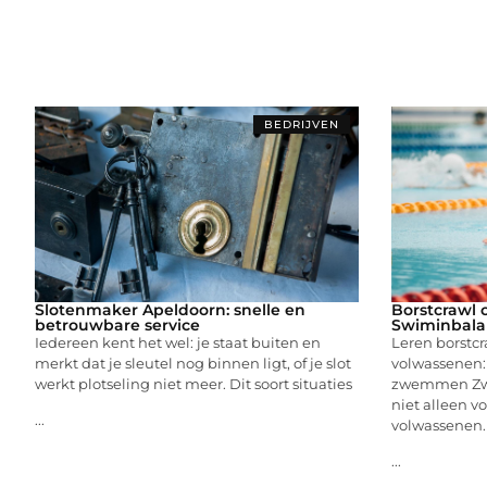
BEDRIJVEN
Slotenmaker Apeldoorn: snelle en
Borstcrawl o
betrouwbare service
Swiminbala
Iedereen kent het wel: je staat buiten en
Leren borstcr
merkt dat je sleutel nog binnen ligt, of je slot
volwassenen: 
werkt plotseling niet meer. Dit soort situaties
zwemmen Zwe
niet alleen v
...
volwassenen.
...