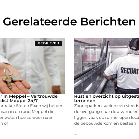
Gerelateerde Berichten
BEDRIJVEN
r In Meppel – Vertrouwde
Rust en overzicht op uitgest
alist Meppel 24/7
terreinen
enmaker Sloten Fixen wij helpen
Zonneparken spelen een steeds g
nsen in en rond Meppel die
de overgang naar duurzame ene
er weten hoe ze weer naar
liggen vaak op ruime, open loca
n of
de bebouwde kom en bestaan
...