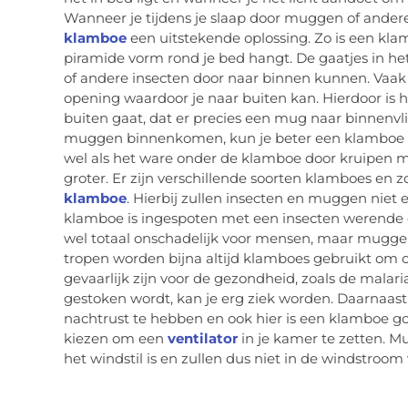
Wanneer je tijdens je slaap door muggen of andere 
klamboe
een uitstekende oplossing. Zo is een kla
piramide vorm rond je bed hangt. De gaatjes in he
of andere insecten door naar binnen kunnen. Vaa
opening waardoor je naar buiten kan. Hierdoor is h
buiten gaat, dat er precies een mug naar binnenvli
muggen binnenkomen, kun je beter een klamboe 
wel als het ware onder de klamboe door kruipen m
groter. Er zijn verschillende soorten klamboes en 
klamboe
. Hierbij zullen insecten en muggen niet
klamboe is ingespoten met een insecten werende e
wel totaal onschadelijk voor mensen, maar muggen 
tropen worden bijna altijd klamboes gebruikt om 
gevaarlijk zijn voor de gezondheid, zoals de mal
gestoken wordt, kan je erg ziek worden. Daarnaas
nachtrust te hebben en ook hier is een klamboe go
kiezen om een
ventilator
in je kamer te zetten. M
het windstil is en zullen dus niet in de windstroom 