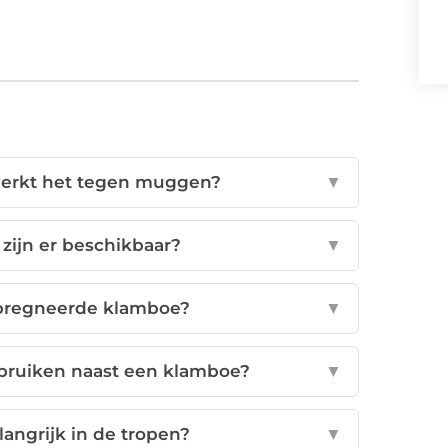
werkt het tegen muggen?
▼
zijn er beschikbaar?
▼
mpregneerde klamboe?
▼
bruiken naast een klamboe?
▼
angrijk in de tropen?
▼