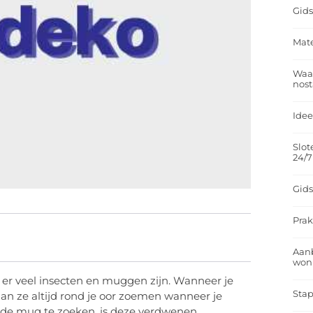
Gids
Mate
Waar
nost
Idee
Slot
24/7
Gids
Prak
Aan
won
er veel insecten en muggen zijn. Wanneer je
Stap
aan ze altijd rond je oor zoemen wanneer je
m de mug te zoeken, is deze verdwenen.