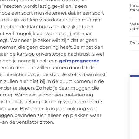
Inno
insecten wordt lastig gevallen, is een
tra
mboe een soort muskietennet dat in een soort
t net zijn zo klein waardoor er geen muggen
Waar
k hebben de klamboes aan de zijkant een
admi
et wel mogelijk dat wanneer jij net naar
egt. Wanneer je zeker wilt zijn dat er geen
Prak
nemen die geen opening heeft. Je moet dan
aar de kans op onverstoorde nachtrust is wel
zo heb je namelijk ook een
geïmpregneerde
 eens in de buurt willen komen doordat de
n insecten dodende stof. De stof is daarnaast
zullen hier niet bij in de buurt komen. In de
onder te slapen. Zo heb je daar muggen die
ariamug. Wanneer je door een malariamug
t is het ook belangrijk om gewoon een goede
ed voor. Bovendien kun je er ook nog voor
uggen bevinden zich alleen op plekken waar
van de ventilator zitten.