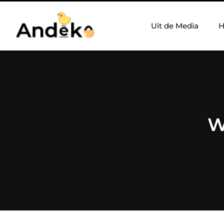
Uit de Media
H
W