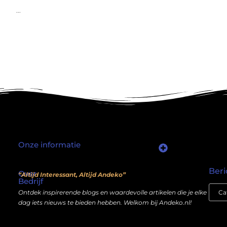
...
Onze informatie
Waarom mensen nog steeds “linkjes kopen” (en wat jij daarover moet weten)
Wat als je website geen kostenpost is, maar een inkomstenbron?
Beri
Over
“Altijd Interessant, Altijd Andeko”
Bedrijf
Ontdek inspirerende blogs en waardevolle artikelen die je elke
dag iets nieuws te bieden hebben. Welkom bij Andeko.nl!