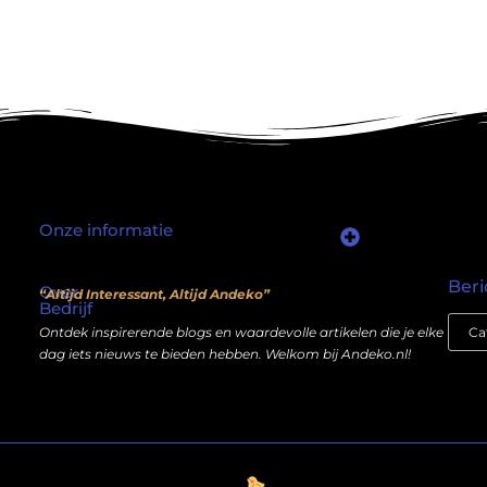
Onze informatie
Waarom mensen nog steeds “linkjes kopen” (en wat jij daarover moet weten)
Wat als je website geen kostenpost is, maar een inkomstenbron?
Beri
Over
“Altijd Interessant, Altijd Andeko”
Bedrijf
Ontdek inspirerende blogs en waardevolle artikelen die je elke
dag iets nieuws te bieden hebben. Welkom bij Andeko.nl!