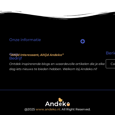
Onze informatie
Waarom mensen nog steeds “linkjes kopen” (en wat jij daarover moet weten)
Wat als je website geen kostenpost is, maar een inkomstenbron?
Beri
Over
“Altijd Interessant, Altijd Andeko”
Bedrijf
Ontdek inspirerende blogs en waardevolle artikelen die je elke
dag iets nieuws te bieden hebben. Welkom bij Andeko.nl!
@2025
www.andeko.nl
. All Right Reserved.