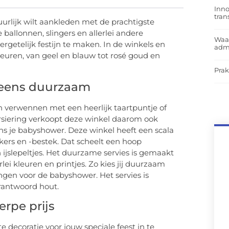
Inno
tra
uurlijk wilt aankleden met de prachtigste
e ballonnen, slingers en allerlei andere
Waar
telijk festijn te maken. In de winkels en
admi
kleuren, van geel en blauw tot rosé goud en
Prak
g eens duurzaam
en verwennen met een heerlijk taartpuntje of
rsiering verkoopt deze winkel daarom ook
ns je babyshower. Deze winkel heeft een scala
rs en -bestek. Dat scheelt een hoop
n ijslepeltjes. Het duurzame servies is gemaakt
lei kleuren en printjes. Zo kies jij duurzaam
ingen voor de babyshower. Het servies is
rantwoord hout.
rpe prijs
 decoratie voor jouw speciale feest in te