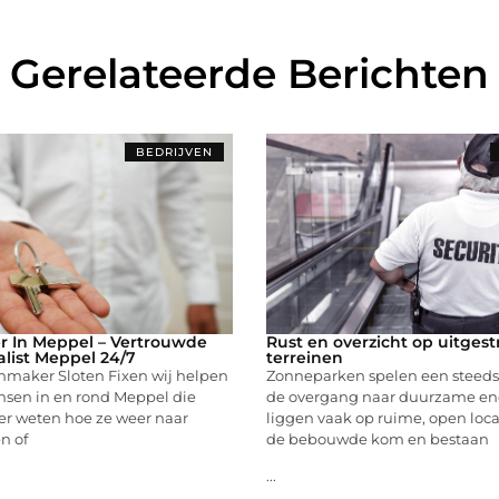
Gerelateerde Berichten
BEDRIJVEN
r In Meppel – Vertrouwde
Rust en overzicht op uitgest
alist Meppel 24/7
terreinen
enmaker Sloten Fixen wij helpen
Zonneparken spelen een steeds g
nsen in en rond Meppel die
de overgang naar duurzame ene
er weten hoe ze weer naar
liggen vaak op ruime, open loca
n of
de bebouwde kom en bestaan
...