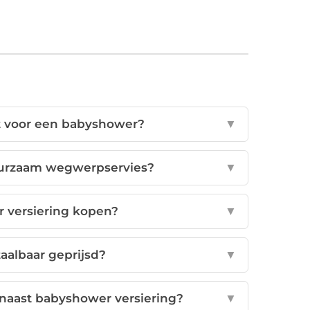
kt voor een babyshower?
▼
uurzaam wegwerpservies?
▼
 versiering kopen?
▼
aalbaar geprijsd?
▼
 naast babyshower versiering?
▼