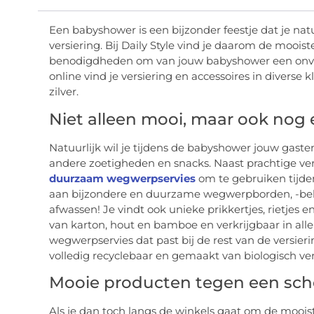
Een babyshower is een bijzonder feestje dat je nat
versiering. Bij Daily Style vind je daarom de mooist
benodigdheden om van jouw babyshower een onverge
online vind je versiering en accessoires in diverse 
zilver.
Niet alleen mooi, maar ook no
Natuurlijk wil je tijdens de babyshower jouw gast
andere zoetigheden en snacks. Naast prachtige ve
duurzaam wegwerpservies
om te gebruiken tijde
aan bijzondere en duurzame wegwerpborden, -beke
afwassen! Je vindt ook unieke prikkertjes, rietjes e
van karton, hout en bamboe en verkrijgbaar in aller
wegwerpservies dat past bij de rest van de versier
volledig recyclebaar en gemaakt van biologisch ve
Mooie producten tegen een sche
Als je dan toch langs de winkels gaat om de mooiste