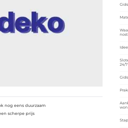
Gids
Mate
Waar
nost
Idee
Slot
24/7
Gids
Prak
Aan
ook nog eens duurzaam
won
en scherpe prijs
Stap