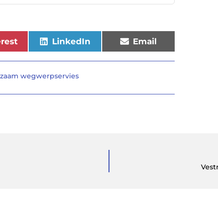
erest
LinkedIn
Email
zaam wegwerpservies
Vest