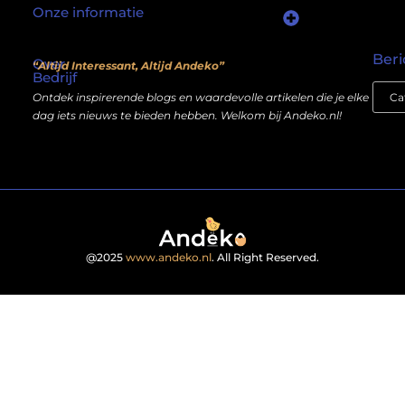
Onze informatie
Waarom mensen nog steeds “linkjes kopen” (en wat jij daarover moet weten)
Wat als je website geen kostenpost is, maar een inkomstenbron?
Beri
Over
“Altijd Interessant, Altijd Andeko”
Bedrijf
Ontdek inspirerende blogs en waardevolle artikelen die je elke
dag iets nieuws te bieden hebben. Welkom bij Andeko.nl!
@2025
www.andeko.nl
. All Right Reserved.