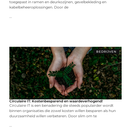
toegepast in ramen en deurkozijnen, gevelbekleding en
kabelbeheeroplossingen. Door de
...
BEDRIJVEN
Circulaire IT: Kostenbesparend en waardeverhogend!
Circulaire IT is een benadering die steeds populairder wordt
binnen organisaties die zowel kosten willen besparen als hun
duurzaamheid willen verbeteren. Door slim om te
...