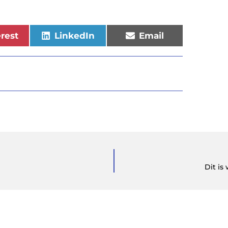
erest
LinkedIn
Email
Dit is