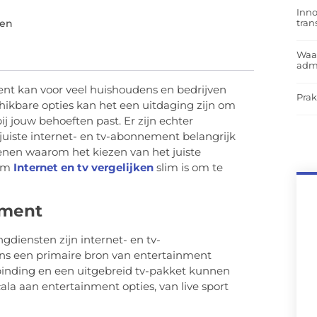
Inno
tra
nen
Waar
admi
ent kan voor veel huishoudens en bedrijven
Prak
chikbare opties kan het een uitdaging zijn om
ij jouw behoeften past. Er zijn echter
juiste internet- en tv-abonnement belangrijk
denen waarom het kiezen van het juiste
rom
Internet en tv vergelijken
slim is om te
nment
iensten zijn internet- en tv-
ns een primaire bron van entertainment
binding en een uitgebreid tv-pakket kunnen
ala aan entertainment opties, van live sport