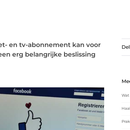
net- en tv-abonnement kan voor
Del
en erg belangrijke beslissing
Me
Wat 
Haal
Prak