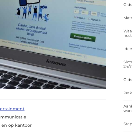
Gids
Mate
Waar
nost
Idee
Slot
24/7
Gids
Prak
Aan
tertainment
won
communicatie
Stap
s en op kantoor