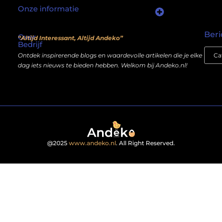
Onze informatie
Waarom mensen nog steeds “linkjes kopen” (en wat jij daarover moet weten)
Wat als je website geen kostenpost is, maar een inkomstenbron?
Beri
Over
“Altijd Interessant, Altijd Andeko”
Bedrijf
Ontdek inspirerende blogs en waardevolle artikelen die je elke
dag iets nieuws te bieden hebben. Welkom bij Andeko.nl!
@2025
www.andeko.nl
. All Right Reserved.