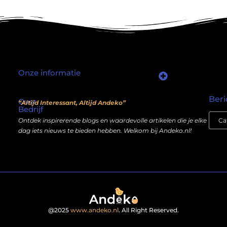
Onze informatie
Waarom mensen nog steeds “linkjes kopen” (en wat jij daarover moet weten)
Wat als je website geen kostenpost is, maar een inkomstenbron?
Beri
Over
“Altijd Interessant, Altijd Andeko”
Bedrijf
Ontdek inspirerende blogs en waardevolle artikelen die je elke
dag iets nieuws te bieden hebben. Welkom bij Andeko.nl!
@2025
www.andeko.nl
. All Right Reserved.