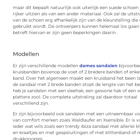
maar dit bepaalt natuurlijk ook uiterlijk een suede schoen 
rijker uitzien als van een ander materiaal. Ook zal de uitstr
van de schoen erg afhankelijk zijn van de kleurstelling die
gebruikt wordt. De ontwerpers kunnen helemaal los gaan
betreft hiervan er zijn geen beperkingen daarin.
Modellen
Er zijn verschillende modellen
dames sandalen
bijvoorbe
kruisbanden bovenop de voet of 2 bredere banden of enke
band. Over het algemeen maakt een kruisband het been l
de sandaal met 2 brede banden stopt de lengte van het b
heb je sandalen met een sleehak, een gewone hak of een 
plattere zool. De complete uitstraling zal daardoor totaal
verschillend zijn.
Er zijn bijvoorbeeld ook sandalen met een uitneembaar v
van comfort merken zoals Waldlaufer en Xsensible. Er is v
ieder wat wils zoals een trendy ibiza sandaal met allerlei k
en kraaltjes en met gespsluitingen of met klittenband of 
drukknoopjes.