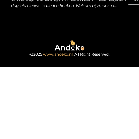
dag iets nieuws te bieden hebben. Welkom bij Andeko.nl!
@2025
www.andeko.nl
. All Right Reserved.