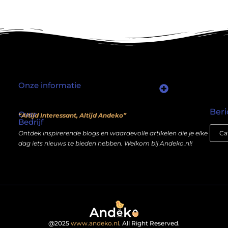
Onze informatie
Waarom mensen nog steeds “linkjes kopen” (en wat jij daarover moet weten)
Wat als je website geen kostenpost is, maar een inkomstenbron?
Beri
Over
“Altijd Interessant, Altijd Andeko”
Bedrijf
Ontdek inspirerende blogs en waardevolle artikelen die je elke
dag iets nieuws te bieden hebben. Welkom bij Andeko.nl!
@2025
www.andeko.nl
. All Right Reserved.