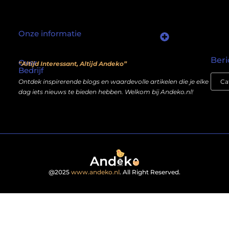
Onze informatie
Waarom mensen nog steeds “linkjes kopen” (en wat jij daarover moet weten)
Wat als je website geen kostenpost is, maar een inkomstenbron?
Beri
Over
“Altijd Interessant, Altijd Andeko”
Bedrijf
Ontdek inspirerende blogs en waardevolle artikelen die je elke
dag iets nieuws te bieden hebben. Welkom bij Andeko.nl!
@2025
www.andeko.nl
. All Right Reserved.