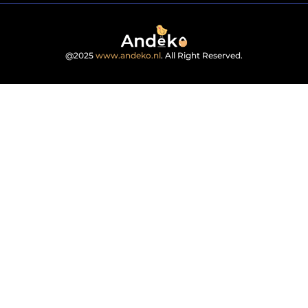
@2025
www.andeko.nl
. All Right Reserved.