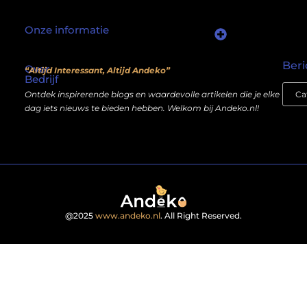
Onze informatie
Waarom mensen nog steeds “linkjes kopen” (en wat jij daarover moet weten)
Wat als je website geen kostenpost is, maar een inkomstenbron?
Beri
Over
“Altijd Interessant, Altijd Andeko”
Bedrijf
Ontdek inspirerende blogs en waardevolle artikelen die je elke
dag iets nieuws te bieden hebben. Welkom bij Andeko.nl!
@2025
www.andeko.nl
. All Right Reserved.