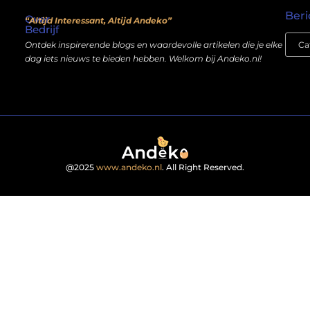
Beri
Over
“Altijd Interessant, Altijd Andeko”
Bedrijf
Ontdek inspirerende blogs en waardevolle artikelen die je elke
dag iets nieuws te bieden hebben. Welkom bij Andeko.nl!
@2025
www.andeko.nl
. All Right Reserved.