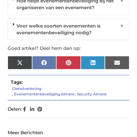
Hoe helpt evenementenbeveiliging bij het
▼
organiseren van een evenement?
Voor welke soorten evenementen is
▼
evenementenbeveiliging nodig?
Goed artikel? Deel hem dan op:
X
Facebook
Pinterest
LinkedIn
Email
(Twitter)
Tags:
Dienstverlening
,
Evenementenbeveiliging Almere
,
Security Almere
Delen:
Meer Berichten