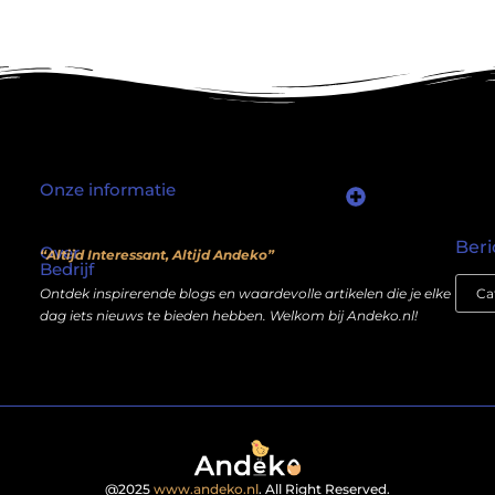
Onze informatie
Waarom mensen nog steeds “linkjes kopen” (en wat jij daarover moet weten)
Wat als je website geen kostenpost is, maar een inkomstenbron?
Beri
Over
“Altijd Interessant, Altijd Andeko”
Bedrijf
Ontdek inspirerende blogs en waardevolle artikelen die je elke
dag iets nieuws te bieden hebben. Welkom bij Andeko.nl!
@2025
www.andeko.nl
. All Right Reserved.