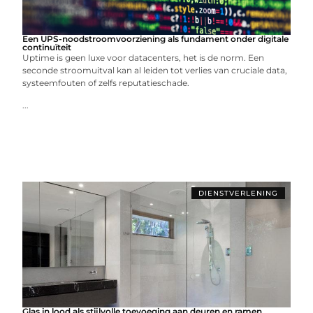
Een UPS-noodstroomvoorziening als fundament onder digitale
continuïteit
Uptime is geen luxe voor datacenters, het is de norm. Een
seconde stroomuitval kan al leiden tot verlies van cruciale data,
systeemfouten of zelfs reputatieschade.
...
DIENSTVERLENING
Glas in lood als stijlvolle toevoeging aan deuren en ramen